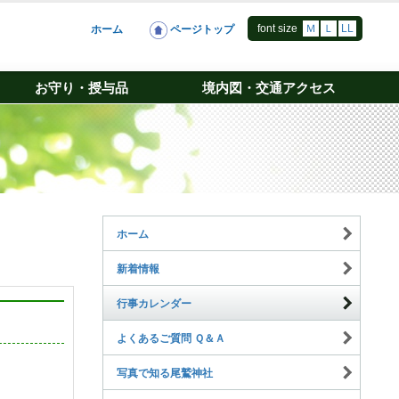
font size
Ｍ
Ｌ
LL
ホーム
ページトップ
お守り・授与品
境内図・交通アクセス
ホーム
新着情報
行事カレンダー
よくあるご質問 Ｑ＆Ａ
写真で知る尾鷲神社