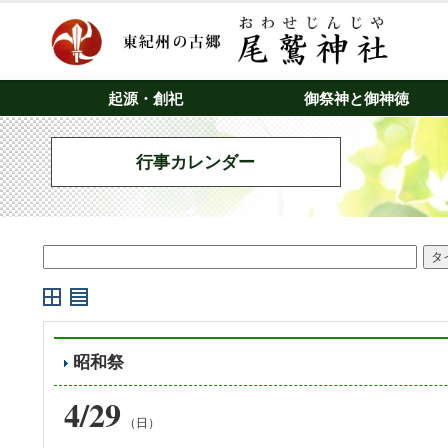
起源・創祀
御祭神と御神徳
行事カレンダー
昭和祭
4/29
（日）