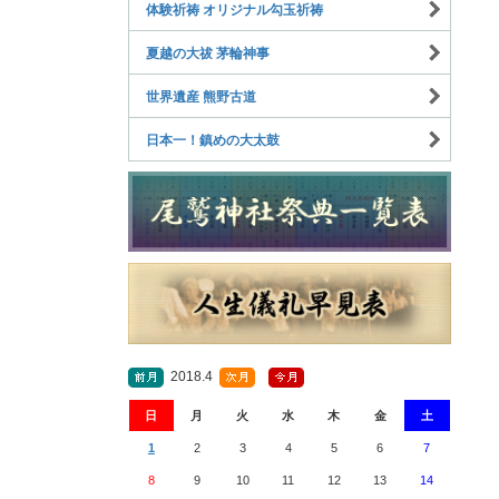
体験祈祷 オリジナル勾玉祈祷
夏越の大祓 茅輪神事
世界遺産 熊野古道
日本一！鎮めの大太鼓
2018.4
日
月
火
水
木
金
土
1
2
3
4
5
6
7
8
9
10
11
12
13
14