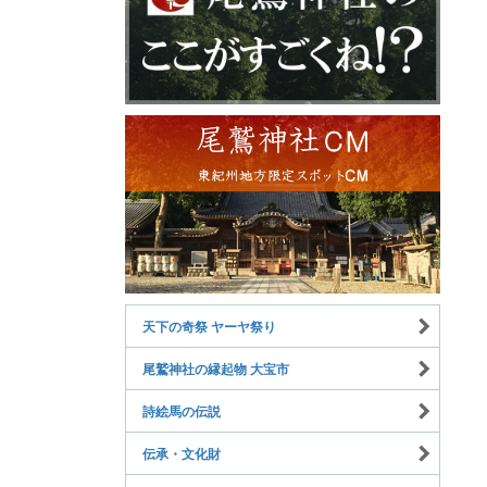
天下の奇祭 ヤーヤ祭り
尾鷲神社の縁起物 大宝市
詩絵馬の伝説
伝承・文化財