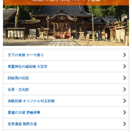
天下の奇祭 ヤーヤ祭り
尾鷲神社の縁起物 大宝市
詩絵馬の伝説
伝承・文化財
体験祈祷 オリジナル勾玉祈祷
夏越の大祓 茅輪神事
世界遺産 熊野古道