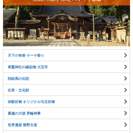
天下の奇祭 ヤーヤ祭り
尾鷲神社の縁起物 大宝市
詩絵馬の伝説
伝承・文化財
体験祈祷 オリジナル勾玉祈祷
夏越の大祓 茅輪神事
世界遺産 熊野古道