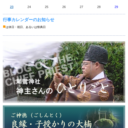
23
24
25
26
27
28
29
行事カレンダーのお知らせ
■
は休日・祝日、あるいは祭典日