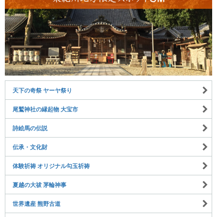
天下の奇祭 ヤーヤ祭り
尾鷲神社の縁起物 大宝市
詩絵馬の伝説
伝承・文化財
体験祈祷 オリジナル勾玉祈祷
夏越の大祓 茅輪神事
世界遺産 熊野古道