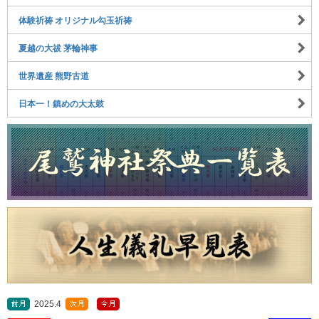
体験祈祷 オリジナル勾玉祈祷
夏越の大祓 茅輪神事
世界遺産 熊野古道
日本一！鎮めの大太鼓
2025.4