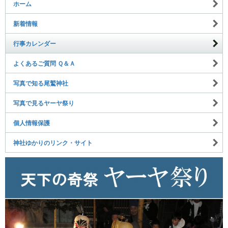
ホーム
新着情報
行事カレンダー
よくあるご質問 Ｑ＆Ａ
写真で知る尾鷲神社
写真で見るヤーヤ祭り
個人情報保護
神社ゆかりのリンク・サイト