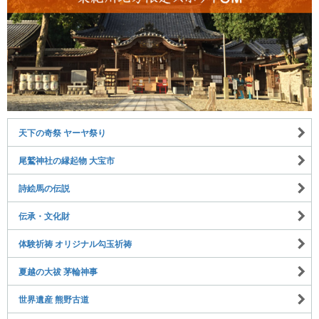
天下の奇祭 ヤーヤ祭り
尾鷲神社の縁起物 大宝市
詩絵馬の伝説
伝承・文化財
体験祈祷 オリジナル勾玉祈祷
夏越の大祓 茅輪神事
世界遺産 熊野古道