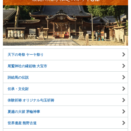
天下の奇祭 ヤーヤ祭り
尾鷲神社の縁起物 大宝市
詩絵馬の伝説
伝承・文化財
体験祈祷 オリジナル勾玉祈祷
夏越の大祓 茅輪神事
世界遺産 熊野古道