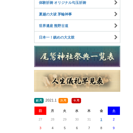
体験祈祷 オリジナル勾玉祈祷
夏越の大祓 茅輪神事
世界遺産 熊野古道
日本一！鎮めの大太鼓
2021.1
日
月
火
水
木
金
土
27
28
29
30
31
1
2
3
4
5
6
7
8
9