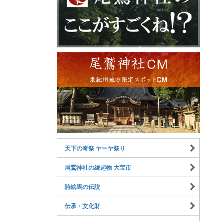
天下の奇祭 ヤーヤ祭り
尾鷲神社の縁起物 大宝市
詩絵馬の伝説
伝承・文化財