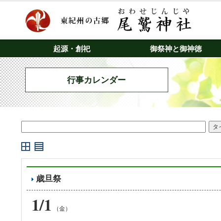
起源・創祀
御祭神と御神徳
行事カレンダー
歳旦祭
1/1
（金）