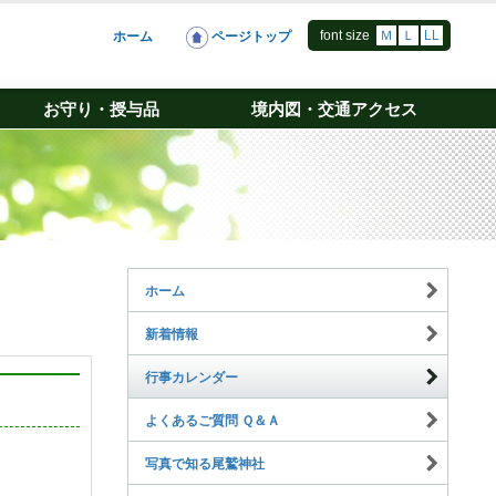
font size
Ｍ
Ｌ
LL
ホーム
ページトップ
お守り・授与品
境内図・交通アクセス
ホーム
新着情報
行事カレンダー
よくあるご質問 Ｑ＆Ａ
写真で知る尾鷲神社