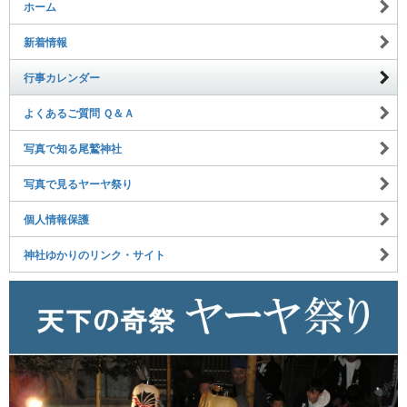
ホーム
新着情報
行事カレンダー
よくあるご質問 Ｑ＆Ａ
写真で知る尾鷲神社
写真で見るヤーヤ祭り
個人情報保護
神社ゆかりのリンク・サイト