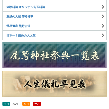
体験祈祷 オリジナル勾玉祈祷
夏越の大祓 茅輪神事
世界遺産 熊野古道
日本一！鎮めの大太鼓
2021.1