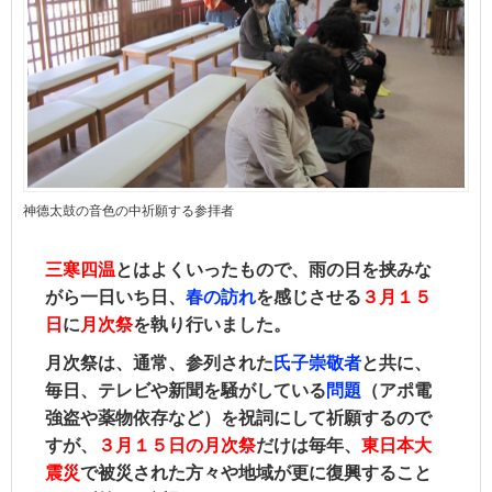
神德太鼓の音色の中祈願する参拝者
三寒四温
とはよくいったもので、雨の日を挟みな
がら一日いち日、
春の訪れ
を感じさせる
３月１５
日
に
月次祭
を執り行いました。
月次祭は、通常、
参列された
氏子崇敬者
と共に、
毎日、テレビや新聞を騒がしている
問題
（アポ電
強盗や薬物依存など）を祝詞にして祈願するので
すが、
３月１５日の月次祭
だけは毎年、
東日本大
震災
で被災された方々や地域が更に復興すること