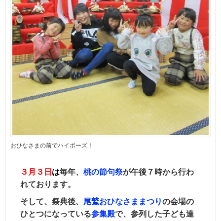
おひなさまの前でハイポーズ！
３月３日
は
毎年、
桃の節句祭
が午後７時から行わ
れております。
そして、祭典後、
尾鷲おひなさままつり
の会場の
ひとつになっている
参集殿
で、参列した子ども達