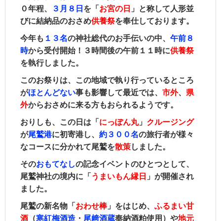
０年程、
３月８日
を「
お宮の日
」と称して人形並
びに結納品のおさめ
供養祭
を奉仕しております。
今年も
１３名
の神社総代のお手伝いの中、
午前８
時
から受付開始！３時間後の午前１１時に
供養祭
を執行しました。
このお祭りは、この地域で執り行っているところ
が
ほとんどない
事も影響して最近では、
市外
、
県
外
からおさめに来る方もおられるようです。
おりしも、この日は「
にっぽん丸
」
クルージング
が
尾鷲港
に初寄港し、
約
３００名
の旅行者が様々
なコースに分かれて尾鷲を
散策
しました。
その
おもてなし
の記念イベントのひとつとして、
尾鷲神社の境内に「
うまいもん縁日
」が開催され
ました。
尾鷲の新名物「
おわせ棒
」をはじめ、
ふるまい甘
酒
（
寒紅梅酒造
・
尾﨑酒蔵
奉納酒粕使用）や
地元