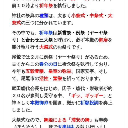
前１０時より
祈年祭
を執行しました。
神社の祭典の
種類
は、大きく
小祭式
・
中祭式
・
大
祭式
の三つに分かれています。
その中でも、
祈年祭
は
新嘗祭・例祭
（ヤーヤ祭
り）と合わせ
三大祭
と呼ばれ、必ず本殿の
御扉
を
開け執り行う
大祭式
のお祭りです。
尾鷲では２月に例祭（ヤーヤ祭り）があるため、
古くからこの
春分の日
に
祈念祭を執行しており、
今年も
五穀豊穣
、
皇室の弥栄
、国家安寧、そし
て、尾鷲市の
活性
・
繁栄
を祈っております。
武田総代会長をはじめ、氏子・総代・崇敬者が約
２０名が参列し見守る中、「
ギッ、ギッギー
」と
神々しく
本殿御扉
を開き、厳かに
祈願祝詞
を奏上
しました。
大祭式なので、
舞姫による「浦安の舞」
も奉奏
（ほうそう）し、皆で
玉串拝礼
を執り行いまし