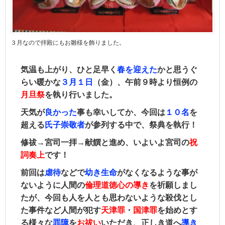
３月なので拝殿にもお雛様を飾りました。
気温も上がり、ひと足早く
春を
迎えた
かと思うぐ
らい暖かな
３月１日
（金）、午前９時より恒例の
月旦祭
を執り行いました。
天気が
良かった
事も幸いしてか、今回は
１０名
を
超える
氏子崇敬者
が参列する中で、祭典を執行！
修祓→宮司一拝→献饌と進め、いよいよ宮司の
祝
詞奏上
です！
前回は
虐待
などで
幼き生命
がなくなるような事が
ないように人間の
倫理道徳心の導き
を祈願しまし
たが、今回も人を人とも思わないような殺伐とし
た事件など人間が犯す
天津罪
・
国津罪
を始めとす
る様々な
罪障
を
お
祓い
いただき、正しき道へ
導き