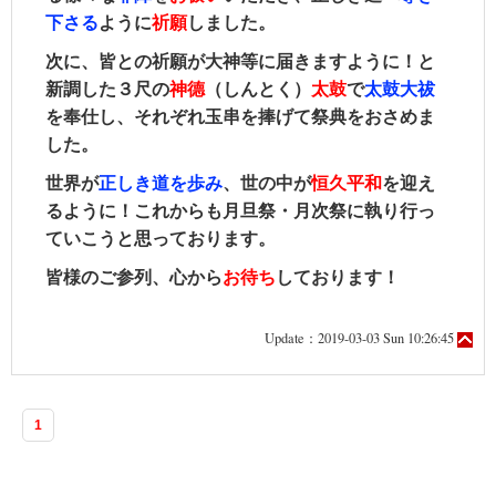
下さる
ように
祈願
しました。
次に、皆との祈願が大神等に届きますように！と
新調した３尺の
神德
（しんとく）
太鼓
で
太鼓大祓
を奉仕し、それぞれ玉串を捧げて祭典をおさめま
した。
世界が
正しき道を歩み
、世の中が
恒久平和
を迎え
るように！これからも月旦祭・月次祭に執り行っ
ていこうと思っております。
皆様のご参列、心から
お
待
ち
しております！
Update：2019-03-03 Sun 10:26:45
1