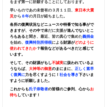
をまず第一に祈願することにしております。
早いものであの未曾有の３月１１日、
東日本大震
災
から
８年
の月日が経ちました。
各所の復興状況などニュースや特番で知る事がで
きますが、その中で未
だに支援が
進んでないとこ
ろもあると
聞き、最近、皆の真心で集めた
義捐金
を始め、
復興特別所得税
による
財源
が
どのように
使われてきたか
？報告などがあるべきだと感じて
います。
そして、その財源がもし
不誠実
に扱われているよ
うならば、
大
神等の御意
のまにまに、
正しく素早
く復興に
力を尽くすように！
社会を導き
下さいま
すように祈願しました。
こ
れからも
氏子崇敬者
の皆様のご参列、心から
お
待ち
しています！