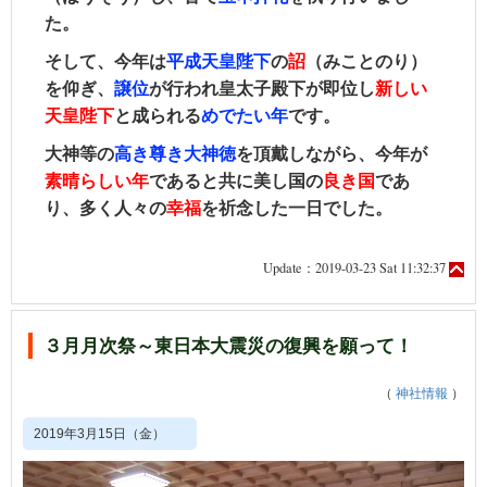
た。
そして、今年は
平成天皇陛下
の
詔
（みことのり）
を仰ぎ、
譲位
が行われ皇太子殿下が即位し
新しい
天皇陛下
と成られる
めでたい
年
です。
大神等の
高き尊き大神徳
を頂戴しながら、今年が
素晴らしい年
であると共に美し国の
良き国
であ
り、多く人々の
幸福
を祈念した一日でした。
Update：2019-03-23 Sat 11:32:37
３月月次祭～東日本大震災の復興を願って！
（
神社情報
）
2019年3月15日（金）