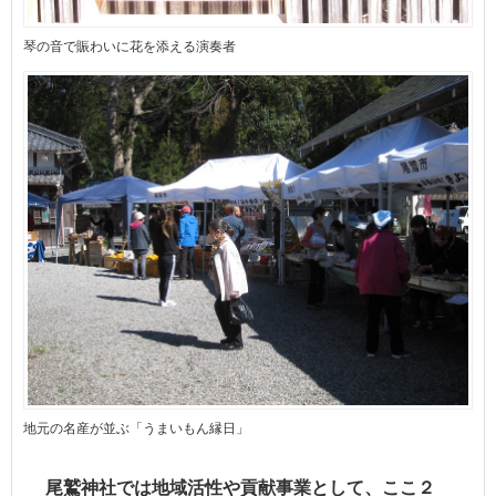
琴の音で賑わいに花を添える演奏者
地元の名産が並ぶ「うまいもん縁日」
尾鷲神社では地域活性や貢献事業として、ここ２