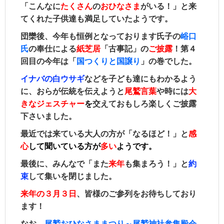
「こんなに
たくさん
の
おひなさま
がいる！」と来
てくれた子供達も満足していたようです。
団欒後、今年も恒例となっております氏子の
峪口
氏
の奉仕による
紙芝居
「古事記」の
ご披露
！第４
回目の今年は「
国つくりと国譲り
」の巻でした。
イナバの白ウサギ
などを子ども達にもわかるよう
に、おらが伝統を伝えようと
尾鷲言葉
や時には
大
きなジェスチャー
を
交えておもしろ楽しくご披露
下さいました。
最近では来ている大人の方が「なるほど！」と
感
心
して聞いている方
が
多い
ようです。
最後に、みんなで「また
来年
も集まろう！」と
約
束
して集いを閉じました。
来年の３月３日
、皆様のご参列をお待ちしており
ます！
なお、
尾鷲おひなさままつり～尾鷲神社参集殿会