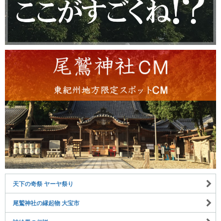
天下の奇祭 ヤーヤ祭り
尾鷲神社の縁起物 大宝市