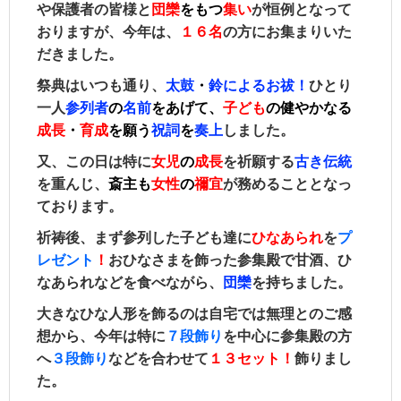
や保護者の皆様と
団欒
をもつ
集い
が恒例となって
おります
が、今年は、
１６名
の方にお集まりいた
だきました。
祭典はいつも通り、
太鼓
・
鈴によるお祓！
ひとり
一人
参列者
の
名前
をあげて、
子ども
の
健やかなる
成長
・
育成
を願う
祝詞
を
奏上
しました。
又、この日は特に
女児
の
成長
を祈願する
古き伝統
を重んじ、
斎
主も
女性
の
禰宜
が務めることとなっ
ております。
祈祷後、まず参列した子ども達に
ひなあられ
を
プ
レゼント
！
おひなさまを飾った参集殿で甘酒、ひ
なあられなどを食べながら、
団欒
を持ちました。
大きなひな人形を飾るのは自宅では無理とのご感
想から、今年は特に
７段飾り
を中心に参集殿の方
へ
３段飾り
などを合わせて
１３セット！
飾りまし
た。