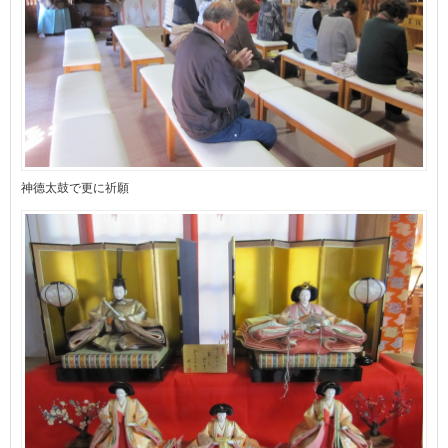
神德太鼓で更に祈願