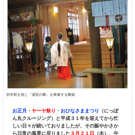
祈年祭を祝し「浦安の舞」を奉奏する舞姫
お正月
・
ヤーヤ
祭り
・
おひなさままつり
（にっぽ
ん丸クルージング）と平成３１年を迎えてから忙
しい日々が続いておりましたが、その賑やかさか
ら日常の風景に戻りました
３月２１日
（木）、午