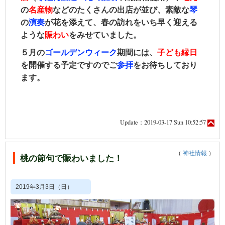
の
名産物
などのたくさんの出店が並び、素敵な
琴
の
演奏
が花を添えて、春の訪れをいち早く迎える
ような
賑わい
をみせていました。
５月の
ゴールデンウィーク
期間には、
子ども縁日
を開催する予定ですのでご
参拝
をお待ちしており
ます。
Update：2019-03-17 Sun 10:52:57
（
神社情報
）
桃の節句で賑わいました！
2019年3月3日（日）