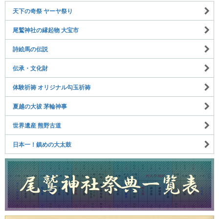
天下の奇祭 ヤーヤ祭り
尾鷲神社の縁起物 大宝市
詩絵馬の伝説
伝承・文化財
体験祈祷 オリジナル勾玉祈祷
夏越の大祓 茅輪神事
世界遺産 熊野古道
日本一！鎮めの大太鼓