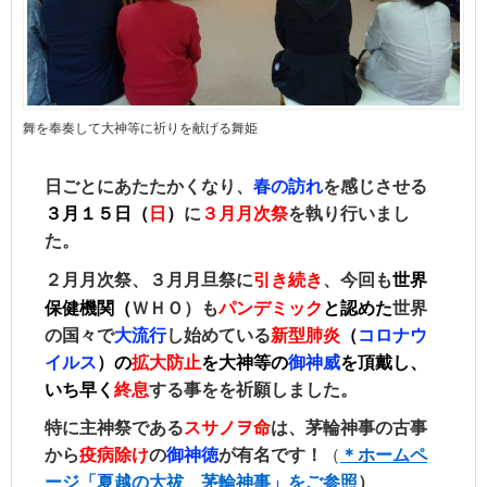
舞を奉奏して大神等に祈りを献󠄀げる舞姫
日ごとにあたたかくなり、
春の訪れ
を感じさせる
３月１５日（
日
）
に
３月
月次祭
を執り行いまし
た。
２月月次祭、３月月旦祭に
引き続き
、今回も
世界
保健機関（
ＷＨＯ）も
パンデミック
と認めた
世界
の国々で
大流行
し始めている
新型肺炎
（
コロナウ
イルス
）の
拡大防止
を
大神等
の
御神威
を頂戴し、
いち早く
終息
する事をを祈願しました。
特に
主神祭である
スサノヲ命
は、茅輪神事
の古事
から
疫病除け
の
御神徳
が有名です
！
（
＊ホームペ
ージ「夏越の大祓 茅輪神事」をご参照
）