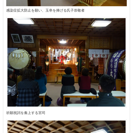
感染症拡大防止を願い、玉串を捧げる氏子崇敬者󠄀
祈願祝詞を奏上する宮司