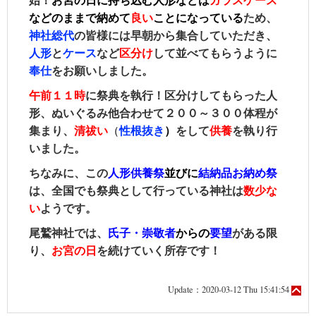
始！
お宮の日に持ち込む人形などは
ガラスケース
などのままで納めて
良い
ことになっている
ため、
神社総代
の皆様には早朝から集合していただき、
人形
と
ケース
など
区分け
して並べてもらうように
奉仕
をお願いしました。
午前１１時
に祭典を執行！区分けしてもらった人
形、ぬいぐるみ他合わせて２００～３００体程が
集まり、
清祓い
（
性根抜き
）
をして
供養
を執り行
いました。
ちなみに、この
人形供養祭
並びに
結納品お納め祭
は、全国でも祭典として行っている神社は
数少な
い
ようです。
尾鷲神社では、
氏子・崇敬者
からの
要望
がある限
り、
お宮の日
を続けていく所存です！
Update：2020-03-12 Thu 15:41:54