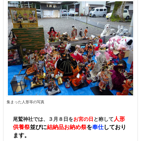
集まった人形等の写真
人形
尾鷲神社では、３月８日を
お宮の日
と称して
供養祭
並びに
結納品お納め祭
を
奉仕
しており
ます。