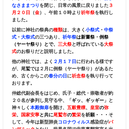
なさままつり
を閉じ、日常の風景に戻りました
３
月２０日
（
金
）、午前１０時より
祈年祭
を執行し
ました。
以前に神社の祭典の
種類
は、大きく
小祭式
・
中祭
式
・
大祭式
の三つあり、
祈年祭
は
新嘗祭・例祭
（ヤーヤ祭り）とで、
三大祭
と呼ばれている
大祭
式󠄀
のお祭りだと説明しました。
他の神社では、よく
２月１７日
に行われる様です
が、尾鷲では２月に例祭（ヤーヤ祭り）があるた
め、古くからこの
春分の日
に
祈念祭
を執り行って
おります。
仲総代副会長をはじめ、氏子・総代・崇敬者が約
２０名が参列し見守る中、「
ギッ、ギッギー
」と
神々しく
本殿御扉
を開け、
五穀豊穣
、
皇室
の
弥
栄
、
国家安寧
と共に
尾鷲市
の
繁栄
を
祈願
・・・
そ
して、今年は新型肺炎
コロナウィルス
感染症が
パ