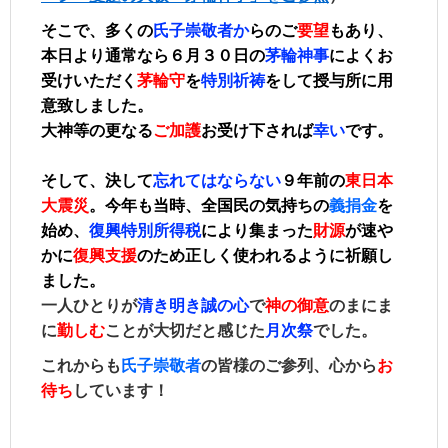
そこで、多くの
氏子崇敬者󠄀か
らのご
要望
もあり、
本日より通常なら６月３０日の
茅輪神事
によくお
受けいただく
茅輪守
を
特別祈祷
をして授与所に用
意致しました。
大神等の更なる
ご加護
お受け下されば
幸い
です。
そして、決して
忘れてはならない
９年前の
東日本
大震災
。今年も当時、全国民の気持ちの
義捐金
を
始め、
復興特別所得税
により集まった
財源
が
速や
か
に
復興支援
のため
正しく使われるように祈願し
ました。
一人ひとりが
清き明き誠
の心
で
神の御意
のまにま
に
勤しむ
ことが大切だと感じた
月次祭
でした。
これからも
氏子崇敬者
の皆様のご参列、心から
お
待ち
しています！