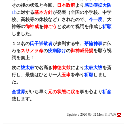
その後の状況と今回、
日本政府
より
感染症拡大防
止
に対する
基本方針
が発表（全国の小学校、中学
校、高校等の休校など）されたので、
今一度
、大
神等の
御神威
を
仰ごう
と改めて祝詞を作成し
祈願
しました。
１２名の
氏子崇敬者󠄀
が参列する中、
茅輪神事
に伝
わる
スサノヲ命
の
疫病除け
の
御神威発揚
を願う祝
詞を奏上！
次に
祓󠄀太鼓
で名高き
神德太鼓
により
太鼓大祓
を斎
行し、最後はひとり一人
玉串
を奉り
祈願
しまし
た。
全世界
がいち早く
元の状態に戻る
事を心より
祈念
致します。
Update：2020-03-02 Mon 11:57:07