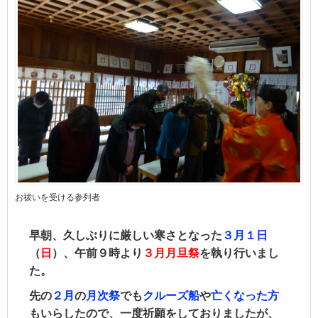
お祓いを受ける参列者
早朝、久しぶりに厳しい寒さとなった
３月１日
（
日
）、午前９時より
３月月旦祭
を執り行いまし
た。
先の
２月
の
月次祭
でも
クルーズ船
や
亡くなった方
もいらしたので、一度祈願をしておりましたが、