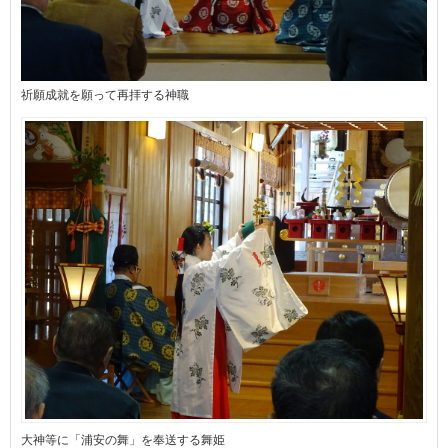
祈願成就を願って再拝する神職
大神等に「浦安の舞」を奉送する舞姫