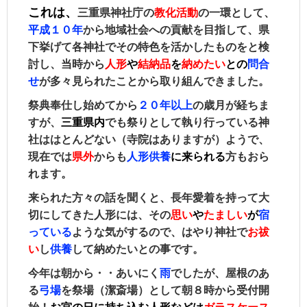
これは、
三重県神社庁の
教化活動
の一環として、
平成１０年
から地域社会への貢献を目指して、県
下挙げて各神社でその特色を活かしたものをと検
討し、
当時から
人形
や
結納品
を
納めたい
との
問合
せ
が多々見られたことから取り組んできました。
祭典奉仕し始めてから
２０年以上
の歳月が経ちま
すが、
三重県内
でも祭りとして執り行っている神
社ははとんどない（寺院はありますが）ようで、
現在では
県外
からも
人形供養
に来られる
方もおら
れます。
来られた方々の話を聞くと、長年愛着を持って大
切にしてきた人形には、その
思い
や
たましい
が
宿
っている
ような気がするので、はやり神社で
お祓
い
し
供養
して納めたいとの事です。
今年は朝から・・あいにく
雨
でしたが、屋根のあ
る
弓場
を祭場（潔斎場）として朝８時から受付開