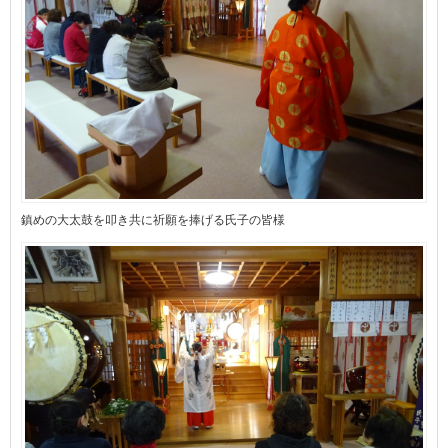
鎮めの大太鼓を叩き共に祈願を捧げる氏子の皆様