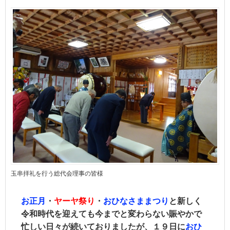
玉串拝礼を行う総代会理事の皆様
お正月
・
ヤーヤ
祭り
・
おひなさままつり
と新しく
令和時代を迎えても今までと変わらない賑やかで
忙しい日々が続いておりましたが、１９日に
おひ