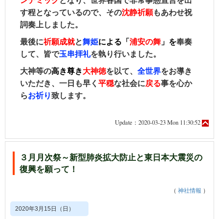
ンデミック
となり、世界各国で非常事態宣言を出
す程となっているので、その
沈静祈願
もあわせ祝
詞奏上しました。
最後に
祈願成就
と
舞姫
による
「
浦安の舞
」を
奉奏
して、皆で
玉串拝礼
を執り行いました。
大神等の
高き尊き
大神徳
を以て、
全世界
をお導き
いただき、一日も早く
平穏
な社会に
戻る
事を心か
ら
お祈り
致します。
Update：2020-03-23 Mon 11:30:52
３月月次祭～新型肺炎拡大防止と東日本大震災の
復興を願って！
（
神社情報
）
2020年3月15日（日）