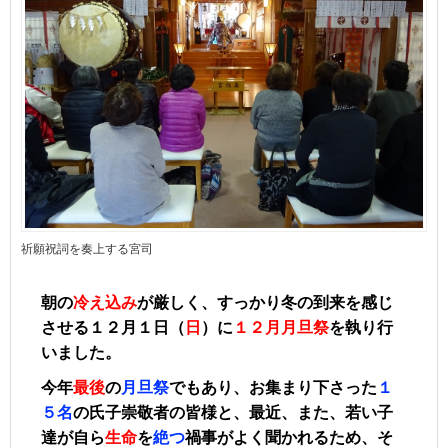
祈願祝詞を奏上する宮司
朝の
冷え込み
が厳しく、すっかり冬の到来を感じ
させる１２月１日（
日
）に
１２月月旦祭
を執り行
いました。
今年
最後
の
月旦祭
でもあり、お集まり下さった
１
５名
の氏子崇敬者の皆様と、最近、また、若い子
達が自ら
生命
を
絶つ
禍事がよく聞かれるため、そ