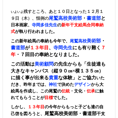
残すところ、あと１０日となった１２月１
いよいよ
尾鷲高校美術部
・
書道部
と
９日（木）、恒例の
日本画家、
寺岡多佳先生
の
新年干支絵馬
合同奉納
式
が執り行われました。
美術部
・
この新年絵馬の奉納も今年で、
尾鷲高校
書道部
が
１３年目
、
寺岡先生
にも有り難く
７
年
・７回目の奉納となりました。
この活動は
美術顧問
の先生からも「生徒達も
大きなキャンパス
（縦９０㎝×横１３５㎝）
に描く
事が出来る
貴重
な体験
」とご協力
いた
だき、昨年までは、
神社
で決めた
デザイン
から大
絵馬を作成し、この尾鷲の
伝統
・文化・
伝承
に触
れてもらうことが
目標
でした。
しかし、
１３年目
の今年からもっと子ども達の自
尾鷲高校
美術部・書道部
己啓を図ろうと、
干支