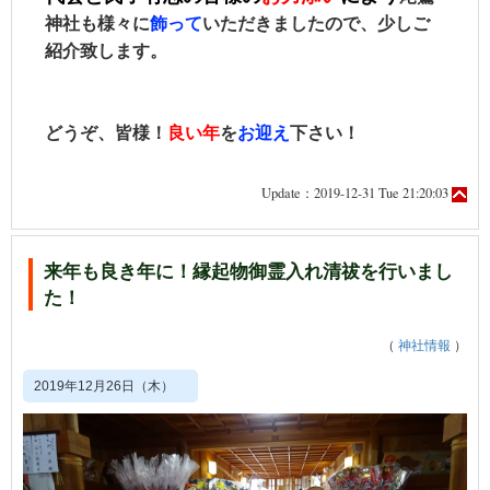
神社も様々に
飾って
いただきましたので、少しご
紹介致します。
どうぞ、皆様！
良い年
を
お迎え
下さい！
Update：2019-12-31 Tue 21:20:03
来年も良き年に！縁起物御霊入れ清祓を行いまし
た！
（
神社情報
）
2019年12月26日（木）