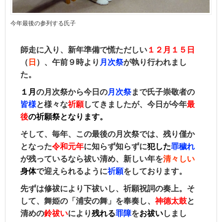
今年最後の参列する氏子
師走に入り、新年準備で慌ただしい
１２月１５日
（
日
）、午前９時より
月次祭
が執り行われまし
た。
１月
の月次祭から今日の
月次祭
まで氏子崇敬者の
皆様
と様々な
祈願
してきましたが、今日が今年
最
後
の祈願祭となります。
そして、毎年、この最後の月次祭では、残り僅か
となった
令和元年
に知らず知らずに
犯した
罪穢れ
が残っているなら祓い清め、新しい年を
清々しい
身体
で迎えられるように
祈願
をしております。
先ずは修祓により下祓いし、祈願祝詞の奏上。そ
して、舞姫の「浦安の舞」を奉奏し、
神德太鼓
と
清めの
鈴祓い
により
残れる
罪障
を
お祓い
しまし