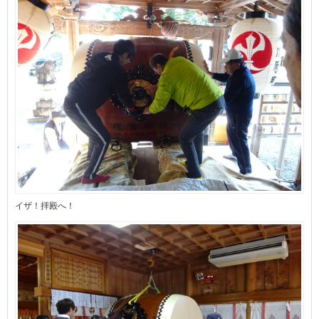
イザ！拝殿へ！