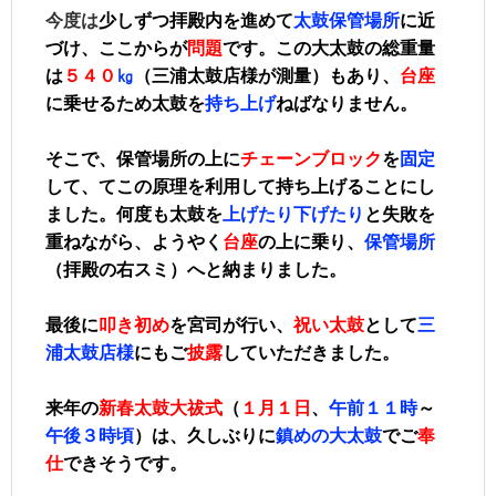
今度は
少しずつ拝殿内を進めて
太鼓保管場所
に近
づけ、ここからが
問題
です。この大太鼓の総重量
は
５４０
㎏
（三浦太鼓店様が測量）もあり、
台座
に乗せるため太鼓を
持ち上げ
ねばなりません。
そこで、保管場所の上に
チェーンブロック
を
固定
して、てこの原理を利用して持ち上げることにし
ました。
何度も太鼓を
上げたり下げたり
と失敗を
重ねながら、ようやく
台座
の上に乗り、
保管場所
（拝殿の右スミ）へと納まりました。
最後に
叩き初め
を宮司が行い、
祝い太鼓
として
三
浦太鼓店様
にもご
披露
していただきました。
来年の
新春太鼓大祓式
（
１月１日
、
午前１１時
～
午後３時頃
）は、久しぶりに
鎮めの大太鼓
でご
奉
仕
できそうです。