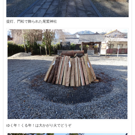
提灯、門松で飾られた尾鷲神社
ゆく年！くる年！は大かがり火でどうぞ