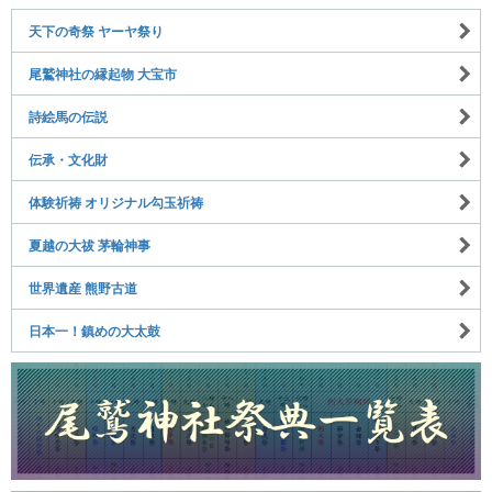
天下の奇祭 ヤーヤ祭り
尾鷲神社の縁起物 大宝市
詩絵馬の伝説
伝承・文化財
体験祈祷 オリジナル勾玉祈祷
夏越の大祓 茅輪神事
世界遺産 熊野古道
日本一！鎮めの大太鼓