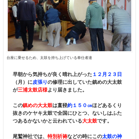
台座に乗せるため、太鼓を持ち上げている奉仕者達
早朝から気持ちが良く晴れ上がった
１２月２３日
（月）に
皮張り
の修理に出していた鎮めの大太鼓
が
三浦太鼓店様
より届きました。
この
鎮めの大太鼓
は
直径
約１５０㎝
ほどあるくり
抜きのケヤキ太鼓で全国にひとつ、ないしはふた
つあるかないかと云われている
大太鼓
です。
尾鷲神社では、
特別祈祷
などの時にこの
太鼓の神