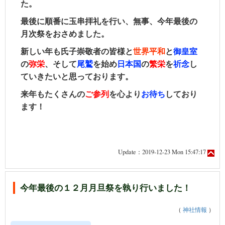
た。
最後に順番に玉串拝礼を行い、無事、今年最後の
月次祭をおさめました。
新しい年も氏子崇敬者の皆様と
世界平和
と
御皇室
の
弥栄
、そして
尾鷲
を始め
日本国
の
繁栄
を
祈念
し
ていきたいと思っております。
来年もたくさんの
ご
参列
を心より
お
待ち
しており
ます！
Update：2019-12-23 Mon 15:47:17
今年最後の１２月月旦祭を執り行いました！
（
神社情報
）