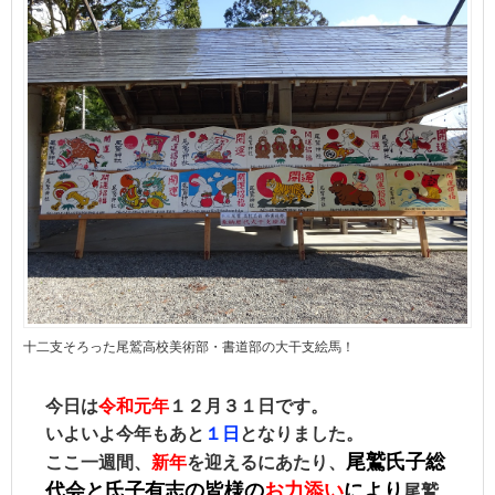
十二支そろった尾鷲高校美術部・書道部の大干支絵馬！
今日は
令和元年
１２月３１日です。
いよいよ今年もあと
１日
となりました。
尾鷲氏子総
ここ一週間、
新年
を迎えるにあたり、
代会と氏子有志の皆様の
お力添い
により
尾鷲