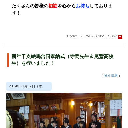
たくさんの皆様の
初詣
を心から
お待ち
しておりま
す！
Update：2019-12-23 Mon 19:23:28
新年干支絵馬合同奉納式（寺岡先生＆尾鷲高校
生）を行いました！
（
神社情報
）
2019年12月19日（木）