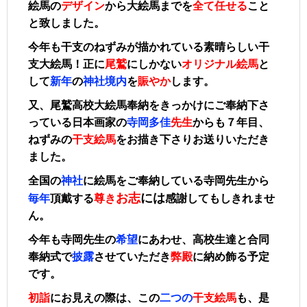
絵馬の
デザイン
から大絵馬までを
全て
任せる
こと
と致しました。
今年も干支のねずみが描かれている素晴らしい干
支大絵馬！正に
尾鷲
にしかない
オリジナル絵馬
と
して
新年
の
神社境内
を
賑やか
します。
又、尾鷲高校大絵馬奉納をきっかけにご奉納下さ
っている日本画家の
寺岡多佳
先生
からも７年目、
ねずみの
干支絵馬
をお描き下さりお送りいただき
ました。
全国の
神社
に絵馬をご奉納している寺岡先生から
お志
には
毎年
頂戴する
尊き
感謝してもしきれませ
ん。
今年も寺岡先生の
希望
にあわせ、高校生達と合同
奉納式で
披露
させていただき
弊殿
に納め飾る予定
です。
初詣
にお見えの際は、この
二つの
干支絵馬
も、是