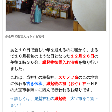
剣金弊で御霊入れをする宮司
あと１０日で新しい年を迎えるのに暖かく、まる
で１０月初旬のような日となった
１２月２６日
の
午後１時３０分、
縁起物御霊入れ清祓
を執り行い
ました。
これは、当神社の主祭神、
スサノヲ命
のこの地方
に伝わる
古き伝承
、
縁起物の祖（おや）神
～ＨＰ
の大宝市参照～に因んで行われるお祭りです。
☞詳しくは、
尾鷲神社の
縁起物
大宝市
をご覧下
さい！