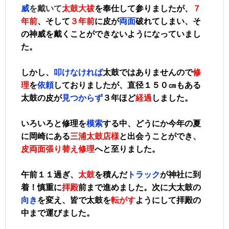
威
を戴いて
太鼓大祓
を奉仕して参りましたが、
７
年前
、そして
３年前
に皮が
両面
破れて
しまい、そ
の神威を戴くことができないようになっていまし
た。
しかし、
叩けなければ
太鼓ではありませんので
修
理
を
依頼
しておりましたが、直径１５０㎝もある
太鼓の皮が
見つからず
３年ほど
経過
しました。
いろいろと修理を
模索
する中、どうにか
今年の夏
に
岡崎にある
三浦太鼓店様
と出会うことができ、
皮両面張り替え修理
へと至りました。
午前１１過ぎ、
太鼓
を積んだ
トラック
が神社に到
着！慎重に
拝殿
前まで進めました。次に大太鼓の
向き
を変え、皆で太鼓を
転がす
ようにして拝殿の
中まで運びました。