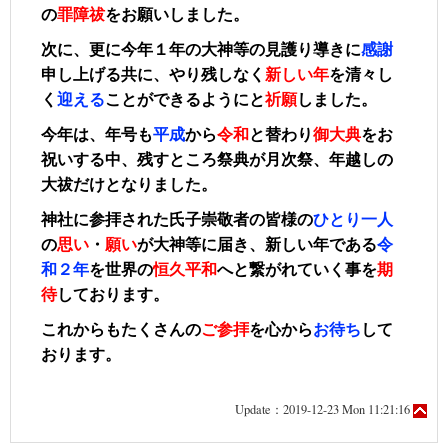
の
罪障祓
をお願いしました。
次に、更に
今年１年の大神等の見護り導きに
感謝
申し上げる共に、
やり残しなく
新しい年
を清々し
く
迎える
ことができるようにと
祈願
しました。
今年は、年号も
平成
から
令和
と替わり
御大典
をお
祝いする中、残すところ祭典が月次祭、年越しの
大祓だけとなりました。
神社に参拝された氏子崇敬者の皆様の
ひとり
一人
の
思い
・
願い
が大神等に届き、新しい年である
令
和２年
を世界の
恒
久平和
へと繋がれていく事を
期
待
しております。
これからもたくさんの
ご
参拝
を心から
お
待ち
して
おります。
Update：2019-12-23 Mon 11:21:16