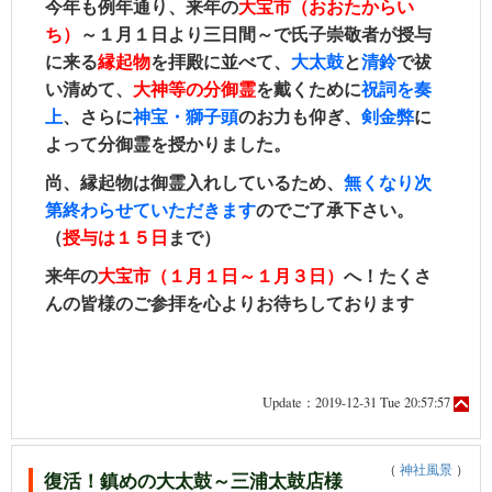
今年も例年通り、来年の
大宝市（おおたからい
ち）
～１月１日より三日間～で氏子崇敬者が授与
に来る
縁起物
を拝殿に並べて、
大太鼓
と
清
鈴
で祓
い清めて、
大神等の分御霊
を戴くために
祝詞を奏
上
、さらに
神宝・獅子頭
のお力も仰ぎ、
剣金弊
に
よって分御霊を授かりました。
尚、縁起物は御霊入れしているため、
無くなり次
第終わらせていただきます
のでご了承下さい。
（
授与は１５日
まで）
来年の
大宝市（１月１日～１月３日）
へ！たくさ
んの皆様のご参拝を心よりお待ちしております
Update：2019-12-31 Tue 20:57:57
（
神社風景
）
復活！鎮めの大太鼓～三浦太鼓店様