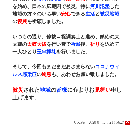
を始め、日本の広範囲で被災、特に
河川氾濫
した
地域の方々のいち早い
安心
できる
生活
と
被災地域
の
復興
を祈願しました。
いつもの通り、修祓→祝詞奏上と進め、鎮めの大
太鼓の
太鼓大祓
を行い皆で
祈願
後、
祈り
を込めて
一人ひとり
玉串拝礼
を行いました。
そして、今回もまだまだおさまらない
コロナウィ
ルス感染症
の
終息
も、あわせお願い致しました。
被災
された
地域
の
皆様
に心よりお
見舞い
申し
上げます。
Update：2020-07-17 Fri 13:56:24