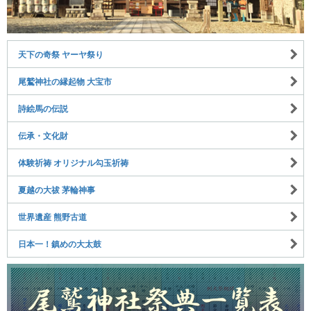
天下の奇祭 ヤーヤ祭り
尾鷲神社の縁起物 大宝市
詩絵馬の伝説
伝承・文化財
体験祈祷 オリジナル勾玉祈祷
夏越の大祓 茅輪神事
世界遺産 熊野古道
日本一！鎮めの大太鼓