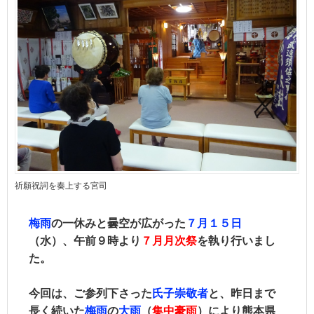
祈願祝詞を奏上する宮司
梅雨
の一休みと曇空が広がった
７月１５日
（水）、午前９時より
７月月次祭
を執り行いまし
た。
今回は、ご参列下さった
氏子崇敬者󠄀
と、昨日まで
長く続いた
梅雨
の
大雨
（
集中豪雨
）により熊本県