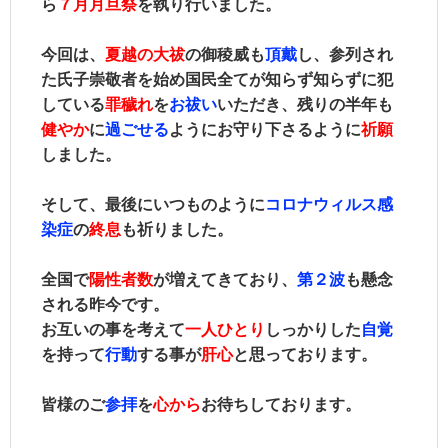
ら
７月月旦祭
を執り行いました。
今回は、
夏越の大祓
の御稜威も
頂戴
し、参列され
た氏子崇敬者を始め国民全てが知らず知らずに犯
している
罪穢󠄀れ
を
お祓い
いただき、残りの半年も
健やか
に
過ごせる
ようにお守り下さるように
祈願
しました。
そして、最後にいつものように
コロナウィルス感
染症
の
終息
も祈りました。
全国で
陽性者数
が増えてきており、
第２波
も懸念
される昨今です。
お互いの事を考えて
一人ひとり
しっかりした
自覚
を持って
行動
する事が
肝心
と思っております。
皆様のご
参拝
を
心から
お待ちしております。