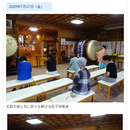
2020年7月17日（金）
太鼓大祓と共に祈りを献げる氏子崇敬者󠄀