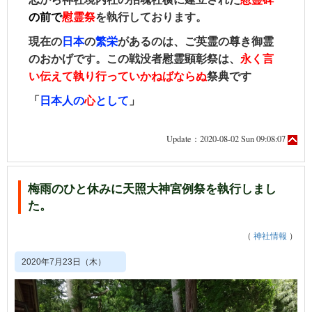
の前で
慰霊祭
を執行しております。
現在の
日本
の
繁栄
があるのは、ご英霊の尊き御霊
のおかげです。
この戦没者慰霊顕彰祭は、
永く言
い伝えて執り行っていかねばならぬ
祭典です
「
日本人の
心
として
」
Update：2020-08-02 Sun 09:08:07
梅雨のひと休みに天照大神宮例祭を執行しまし
た。
（
神社情報
）
2020年7月23日（木）