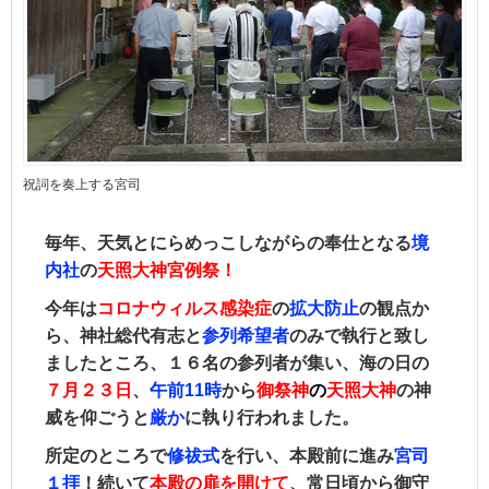
祝詞を奏上する宮司
毎年、天気とにらめっこしながらの奉仕となる
境
内社
の
天照大神宮例祭！
今年は
コロナウィルス感染症
の
拡大防止
の観点か
ら、神社総代有志と
参列希望者
のみで執行と致し
ましたところ、１６名の参列者が集い、
海の日の
７月２３日
、
午前11時
から
御祭神
の
天照大神
の神
威を仰ごうと
厳か
に執り行われました。
所定のところで
修祓式
を行い、本殿前に進み
宮司
１拝
！続いて
本殿の扉を開けて
、常日頃から御守