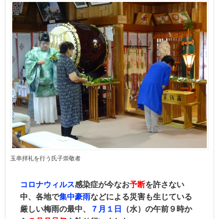
玉串拝礼を行う氏子崇敬者
コロナウィルス
感染症が今なお
予断
を許さない
中、各地で
集中豪雨
などによる災害も生じている
厳しい梅雨の最中、
７月１日
（水）の午前９時か