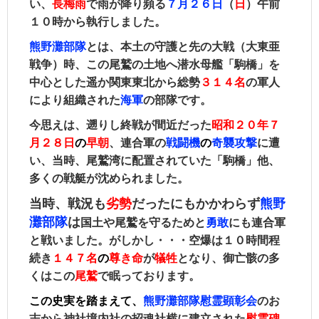
い、
長梅
雨
で雨が降り頻る
７月２６日
（
日
）午前
１０時から執行しました。
熊野灘部隊
とは、
本土の守護と
先の大戦（大東亜
戦争）時、この尾鷲の土地へ潜水母艦「駒橋」を
中心とした遥か関東東北から総勢
３１４名
の軍人
により組織された
海軍
の部隊です。
今思えは、遡りし終戦が間近だった
昭和２０年７
月２８日
の
早朝
、連合軍の
戦闘機
の
奇襲攻撃
に遭
い、当時、尾鷲湾に配置されていた「駒橋」他、
多くの戦艇が沈められました。
当時、戦況も
劣勢
だったにもかかわらず
熊野
灘部隊
は
国土や尾鷲を守るためと
勇敢
にも連合軍
と戦いました。
がしかし・・・空爆は１０時間程
続き
１４７名
の
尊き命
が
犠牲
となり、
御亡骸の多
くはこの
尾鷲
で眠っております。
この史実を踏まえて、
熊野灘部隊慰霊顕彰会
のお
志から神社境内社の招魂社横に建立された
慰霊碑