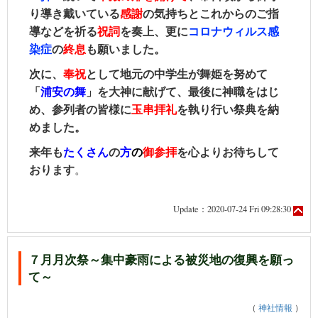
り導き戴いている
感謝
の気持ちとこれからのご指
導などを祈る
祝詞
を奏上、更に
コロナウィルス感
染症
の
終息
も願いました。
次に、
奉祝
として地元の中学生が舞姫を努めて
「
浦安の舞
」を大神に献げて、
最後に神職をはじ
め、参列者の皆様に
玉串拝礼
を執り行い祭典を納
めました。
来年も
たくさん
の
方
の
御参拝
を心よりお待ちして
おります
。
Update：2020-07-24 Fri 09:28:30
７月月次祭～集中豪雨による被災地の復興を願っ
て～
（
神社情報
）