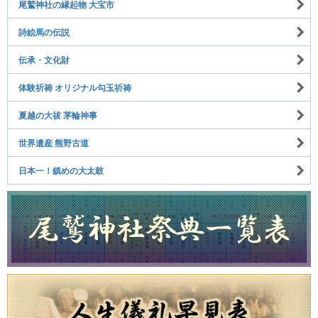
尾鷲神社の縁起物 大宝市
詩絵馬の伝説
伝承・文化財
体験祈祷 オリジナル勾玉祈祷
夏越の大祓 茅輪神事
世界遺産 熊野古道
日本一！鎮めの大太鼓