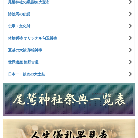
尾鷲神社の縁起物 大宝市
詩絵馬の伝説
伝承・文化財
体験祈祷 オリジナル勾玉祈祷
夏越の大祓 茅輪神事
世界遺産 熊野古道
日本一！鎮めの大太鼓