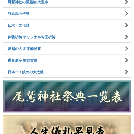
尾鷲神社の縁起物 大宝市
詩絵馬の伝説
伝承・文化財
体験祈祷 オリジナル勾玉祈祷
夏越の大祓 茅輪神事
世界遺産 熊野古道
日本一！鎮めの大太鼓