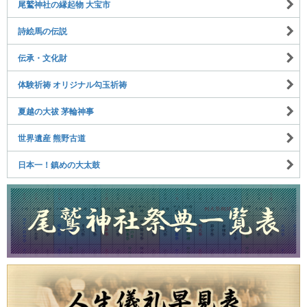
尾鷲神社の縁起物 大宝市
詩絵馬の伝説
伝承・文化財
体験祈祷 オリジナル勾玉祈祷
夏越の大祓 茅輪神事
世界遺産 熊野古道
日本一！鎮めの大太鼓