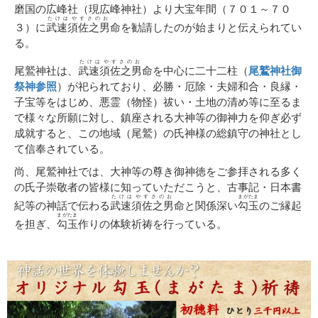
磨国の広峰社（現広峰神社）より大宝年間（７０１～７０
たけはやすさのお
３）に
武速須佐之男
命を勧請したのが始まりと伝えられてい
る。
たけはやすさのお
尾鷲神社は、
武速須佐之男
命を中心に二十二柱（
尾鷲神社御
祭神参照
）が祀られており、必勝・厄除・夫婦和合・良縁・
子宝等をはじめ、悪霊（物怪）祓い・土地の清め等に至るま
で様々な所願に対し、鎮座される大神等の御神力を仰ぎ必ず
成就すると、この地域（尾鷲）の氏神様の総鎮守の神社とし
て信奉されている。
尚、尾鷲神社では、大神等の尊き御神徳をご参拝される多く
の氏子崇敬者の皆様に知っていただこうと、古事記・日本書
たけはやすさのお
まがたま
紀等の神話で伝わる
武速須佐之男
命と関係深い
勾玉
のご縁起
まがたま
を担ぎ、
勾玉
作りの体験祈祷を行っている。