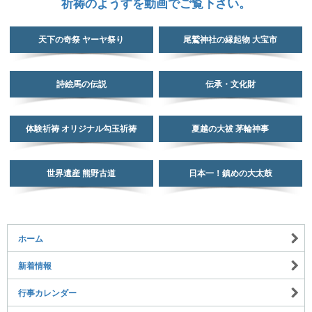
祈祷のようすを動画でご覧下さい。
天下の奇祭 ヤーヤ祭り
尾鷲神社の縁起物 大宝市
詩絵馬の伝説
伝承・文化財
体験祈祷 オリジナル勾玉祈祷
夏越の大祓 茅輪神事
世界遺産 熊野古道
日本一！鎮めの大太鼓
ホーム
新着情報
行事カレンダー