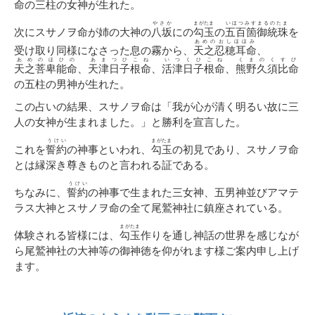
命の三柱の女神が生れた。
やさか
まがたま
いほつみすまるのたま
次にスサノヲ命が姉の大神の
八坂
にの
勾玉
の
五百箇御統珠
を
あめのおしほほみ
受け取り同様になさった息の霧から、
天之忍穂耳命
、
あめのほひの
あまつひこね
いつくひこね
くまのくすび
天之菩卑能命
、
天津日子根命
、
活津日子根命
、
熊野久須比命
の五柱の男神が生れた。
この占いの結果、スサノヲ命は「我が心が清く明るい故に三
人の女神が生まれました。」と勝利を宣言した。
うけい
まがたま
これを
誓約
の神事といわれ、
勾玉
の初見であり、スサノヲ命
とは縁深き尊きものと言われる証である。
うけい
ちなみに、
誓約
の神事で生まれた三女神、五男神並びアマテ
ラス大神とスサノヲ命の全て尾鷲神社に鎮座されている。
まがたま
体験される皆様には、
勾玉
作りを通し神話の世界を感じなが
ら尾鷲神社の大神等の御神徳を仰がれます様ご案内申し上げ
ます。