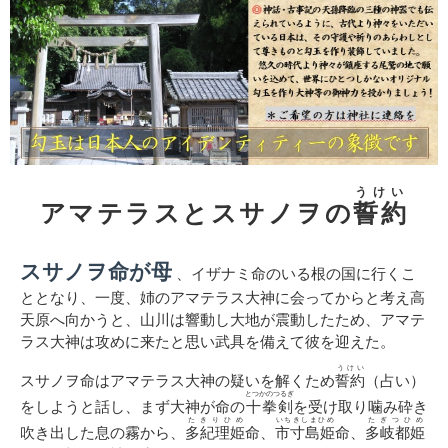
うけい
アマテラスとスサノヲの
誓約
スサノヲ命が母
、イザナミ命のいる根の国に行くこ
ととなり、一度、姉のアマテラス大神に会ってからと考え高
天原へ向かうと、山川は響動し大地が震動したため、アマテ
ラス大神は攻めに来たと思い武具を備えて彼を迎えた。
うけい
スサノヲ命はアマテラス大神の疑いを解くため
誓約
（占い）
とつかのつるぎ
をしようと話し、まず大神が命の
十拳剣
を受け取り噛み砕き
たきりひめ
いちきしまひめ
たぎつひめ
吹き出した息の霧から、
多紀理姫
命、
市寸島姫
命、
多岐都姫