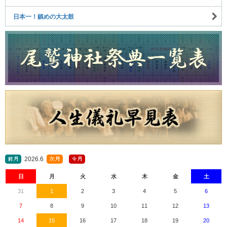
日本一！鎮めの大太鼓
2026.6
日
月
火
水
木
金
土
31
1
2
3
4
5
6
7
8
9
10
11
12
13
14
15
16
17
18
19
20