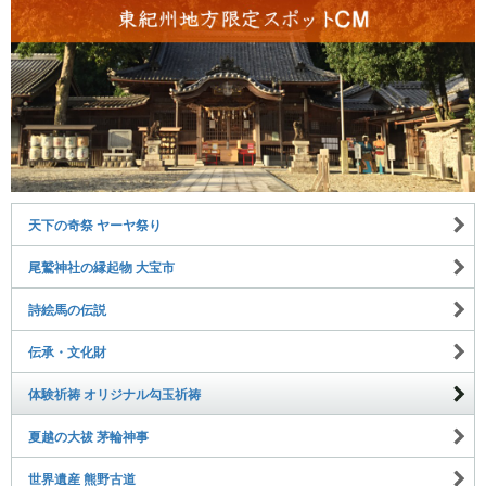
天下の奇祭 ヤーヤ祭り
尾鷲神社の縁起物 大宝市
詩絵馬の伝説
伝承・文化財
体験祈祷 オリジナル勾玉祈祷
夏越の大祓 茅輪神事
世界遺産 熊野古道