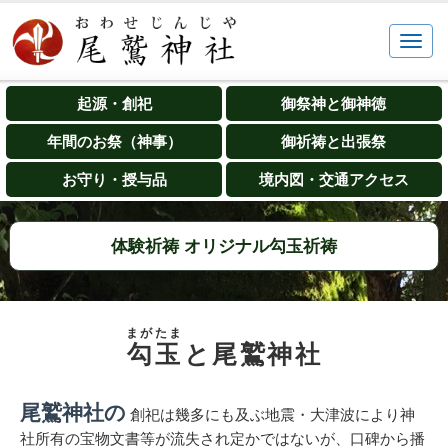
起源・創祀
御祭神と御神徳
年間のお祭（神事）
御祈祷と出張祭
お守り・授与品
境内図・交通アクセス
体験祈祷 オリジナル勾玉祈祷
まがたま
勾玉
と尾鷲神社
尾鷲神社の
創祀は幾多にも及ぶ地震・大津波により神
社所有の宝物文書等が流失され定かではないが、口碑から播