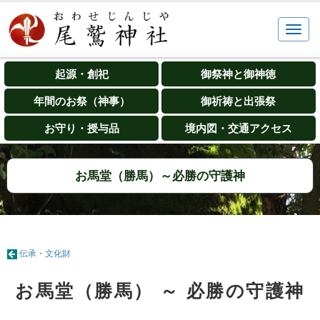
起源・創祀
御祭神と御神徳
年間のお祭（神事）
御祈祷と出張祭
お守り・授与品
境内図・交通アクセス
お馬堂（勝馬）～必勝の守護神
伝承・文化財
お馬堂（勝馬） ～ 必勝の守護神