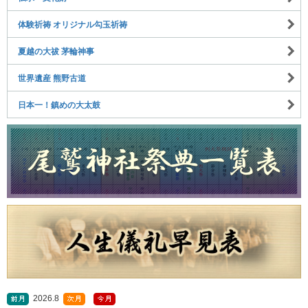
体験祈祷 オリジナル勾玉祈祷
夏越の大祓 茅輪神事
世界遺産 熊野古道
日本一！鎮めの大太鼓
2026.8