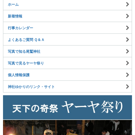
ホーム
新着情報
行事カレンダー
よくあるご質問 Ｑ＆Ａ
写真で知る尾鷲神社
写真で見るヤーヤ祭り
個人情報保護
神社ゆかりのリンク・サイト