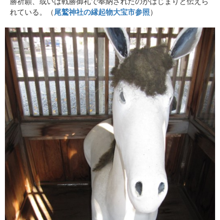
勝祈願、或いは戦勝御礼で奉納されたのがはじまりと伝えら
れている。（
尾鷲神社の縁起物大宝市参照
）