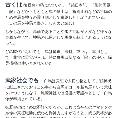
古くは
御厩舎と呼ばれていた。「続日本記」「常陸国風
土記」などからもともと馬の献上は、祈雨止雨などの祈願の
ため生馬を神々の乗り物として奉納したと記されている。
（この馬を神馬と書き、しんめと読む）
しかしながら、高価であることや馬の世話が大変など様々な
事象が生じて、神馬の代用として馬像が献上されるようにな
った。
どの時代においても、馬は輸送、農耕、或いは、軍用とし
て、非常に重宝がられ、特に白馬は聖なる「陽」の使い、除
災招福の使いとされていた。
武家社会でも
、白馬は貴重で大切な物として、戦勝祝
に献上されておりこの事から白馬イコール勝ち馬という意味
を持つようになり、尾鷲神社では必勝の守護神として、白馬
像が奉納されている。
御厩舎のはじめは不詳であるが、これは当神社のヤマトタケ
ル命の東征戦勝に伝わる御神力にすがろうと、或る武将が必