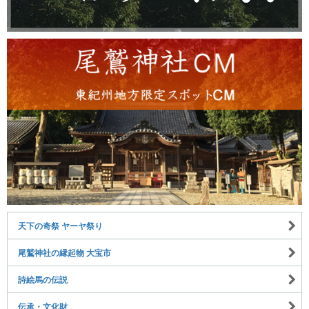
天下の奇祭 ヤーヤ祭り
尾鷲神社の縁起物 大宝市
詩絵馬の伝説
伝承・文化財