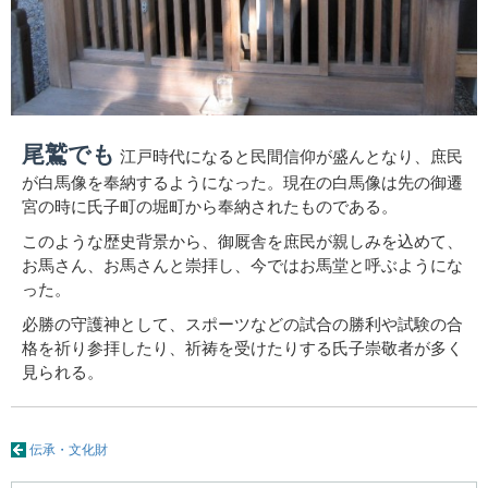
尾鷲でも
江戸時代になると民間信仰が盛んとなり、庶民
が白馬像を奉納するようになった。現在の白馬像は先の御遷
宮の時に氏子町の堀町から奉納されたものである。
このような歴史背景から、御厩舎を庶民が親しみを込めて、
お馬さん、お馬さんと崇拝し、今ではお馬堂と呼ぶようにな
った。
必勝の守護神として、スポーツなどの試合の勝利や試験の合
格を祈り参拝したり、祈祷を受けたりする氏子崇敬者が多く
見られる。
伝承・文化財