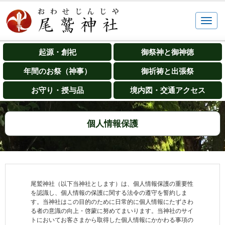
起源・創祀
御祭神と御神徳
年間のお祭（神事）
御祈祷と出張祭
お守り・授与品
境内図・交通アクセス
個人情報保護
尾鷲神社（以下当神社とします）は、個人情報保護の重要性
を認識し、個人情報の保護に関する法令の遵守を誓約しま
す。当神社はこの目的のために日常的に個人情報にたずさわ
る者の意識の向上・啓蒙に努めてまいります。当神社のサイ
トにおいてお客さまから取得した個人情報にかかわる事項の