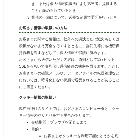
き、または個人情報保護法により第三者に提供する
ことが認められているとき
業務の一部について、必要な範囲で委託を行うとき
お客さま情報の取扱いの方法
お客さまに関する情報は、社外への漏洩または滅失もしくは
毀損がないよう万全を尽くすとともに、委託先等にも機密保
持義務を課すなどして、個人情報の保護に努めます。
お客さまから送信いただく内容は、原則として128ビット
SSLをもちいて暗号化し通信経路の機密を図ります。ただし
お客さまへの確認メールや、データファイルの転送処理など
においては、暗号化しない状態で送受されることがあること
にご留意ください。
クッキー情報の取扱い
現在当神社のサイトでは、お客さまのコンピュータと、クッ
キー情報のやりとりをする場合があります。
存続期間：ブラウザを閉じるまで
目的：
お客さまがクッキーを利用可能かどうかを判