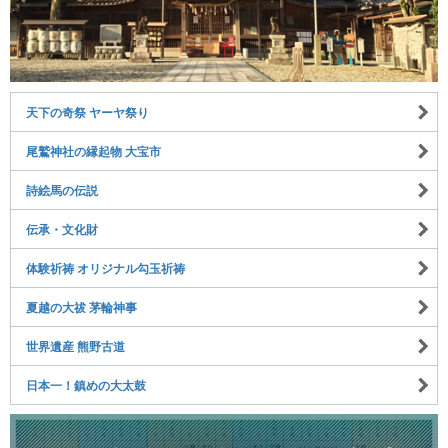
天下の奇祭 ヤーヤ祭り
尾鷲神社の縁起物 大宝市
詩絵馬の伝説
伝承・文化財
体験祈祷 オリジナル勾玉祈祷
夏越の大祓 茅輪神事
世界遺産 熊野古道
日本一！鎮めの大太鼓