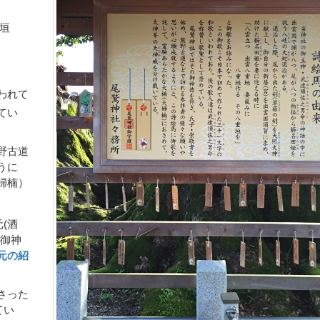
垣
われて
てい
野古道
うに
婦楠）
(酒
と御神
元の紹
さった
てい