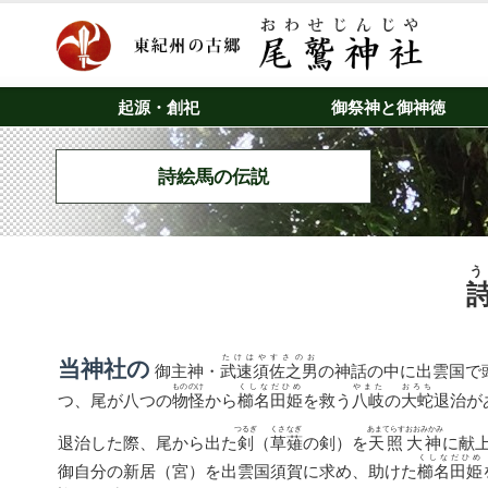
起源・創祀
御祭神と御神徳
詩絵馬の伝説
たけはやすさのお
当神社の
御主神・
武速須佐之男
の神話の中に出雲国で
もののけ
くしなだひめ
やまた
おろち
つ、尾が八つの
物怪
から
櫛名田姫
を救う
八岐
の
大蛇
退治が
つるぎ
くさなぎ
あまてらすおおみかみ
退治した際、尾から出た
剣
（
草薙
の剣）を
天照大神
に献
くしなだひめ
御自分の新居（宮）を出雲国須賀に求め、助けた
櫛名田姫