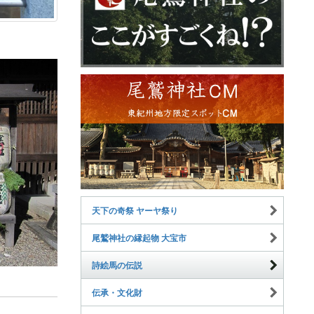
天下の奇祭 ヤーヤ祭り
尾鷲神社の縁起物 大宝市
詩絵馬の伝説
伝承・文化財