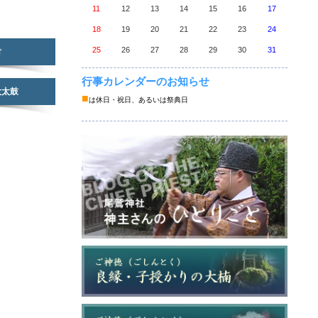
11
12
13
14
15
16
17
18
19
20
21
22
23
24
25
26
27
28
29
30
31
財
行事カレンダーのお知らせ
大太鼓
■
は休日・祝日、あるいは祭典日