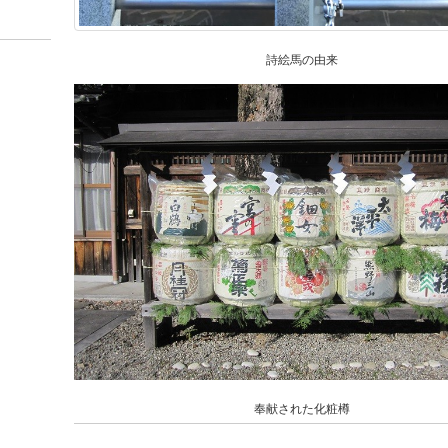
詩絵馬の由来
奉献された化粧樽