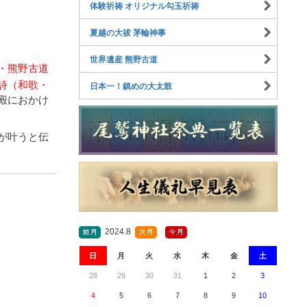
体験祈祷 オリジナル勾玉祈祷
夏越の大祓 茅輪神事
世界遺産 熊野古道
・熊野古道
詩（和歌・
日本一！鎮めの大太鼓
殿におかけ
が叶うと伝
2024.8
日
月
火
水
木
金
土
28
29
30
31
1
2
3
4
5
6
7
8
9
10