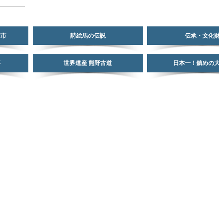
宝市
詩絵馬の伝説
伝承・文化
事
世界遺産 熊野古道
日本一！鎮めの