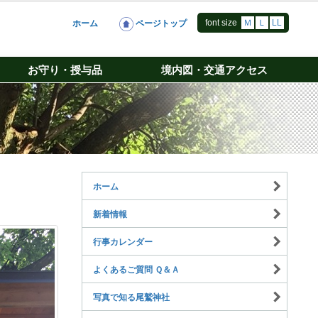
font size
Ｍ
Ｌ
LL
ホーム
ページトップ
お守り・授与品
境内図・交通アクセス
ホーム
新着情報
行事カレンダー
よくあるご質問 Ｑ＆Ａ
写真で知る尾鷲神社