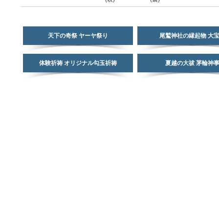
天下の奇祭 ヤーヤ祭り
尾鷲神社の縁起物 大
体験祈祷 オリジナル勾玉祈祷
夏越の大祓 茅輪神