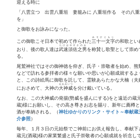
迎える時に
「八雲立つ 出雲八重垣 妻籠みに 八重垣作る その八重
を」
と御歌をお詠みになった。
みそひともじ
この御歌こそ日本で初めて作られた
三十一文字
の和歌とい
たけはやすさのお
おり、後の歌人達は
武速須佐之男
を称賛し歌聖として崇め
る。
尾鷲神社ではその御神徳を仰ぎ、氏子・崇敬者を始め、熊
などで訪れる参拝者の様々な願いや思いが心願成就するよ
と、この詩絵馬に御歌を託して、霊験あらたかな大楠（夫
おおみいつ
におさめて、大神の
大神威
を分け戴いている。
なお、この大神威の発揚(勢威を盛んにする)をと遠近の蔵元
蔵)様にお願いし、その高き尊きお志を賜り、新年に薦樽
酒が奉納される。（
神社ゆかりのリンク・サイト～奉献蔵
介参照
）
毎年、１月３日の元始祭でご神前にお供え報告し、奉献下
蔵元(酒蔵)様の家業繁盛と氏子崇敬者の心願成就を祈念し