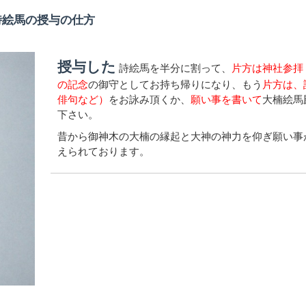
詩絵馬の授与の仕方
授与した
詩絵馬を半分に割って、
片方は神社参拝
の記念
の御守としてお持ち帰りになり、もう
片方は、
俳句など）
をお詠み頂くか、
願い事を書いて
大楠絵馬
下さい。
昔から御神木の大楠の縁起と大神の神力を仰ぎ願い事
えられております。