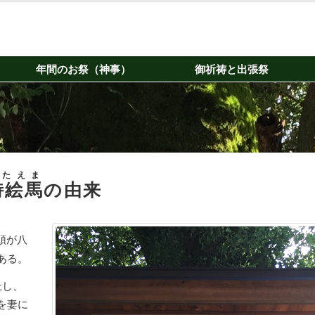
年間のお祭（神事）
御祈祷と出張祭
うたえま
詩絵馬
の由来
頭が八
ある。
上し、
を妻に