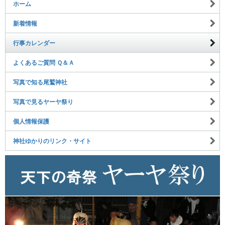
ホーム
新着情報
行事カレンダー
よくあるご質問 Ｑ＆Ａ
写真で知る尾鷲神社
写真で見るヤーヤ祭り
個人情報保護
神社ゆかりのリンク・サイト