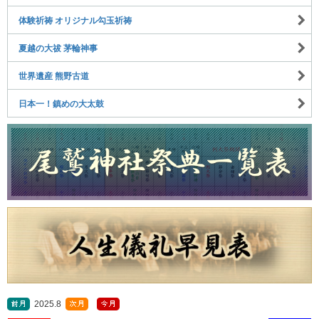
体験祈祷 オリジナル勾玉祈祷
夏越の大祓 茅輪神事
世界遺産 熊野古道
日本一！鎮めの大太鼓
2025.8