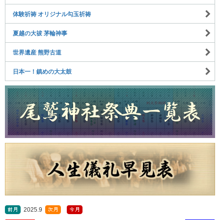
体験祈祷 オリジナル勾玉祈祷
夏越の大祓 茅輪神事
世界遺産 熊野古道
日本一！鎮めの大太鼓
2025.9