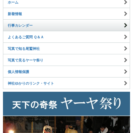
ホーム
新着情報
行事カレンダー
よくあるご質問 Ｑ＆Ａ
写真で知る尾鷲神社
写真で見るヤーヤ祭り
個人情報保護
神社ゆかりのリンク・サイト