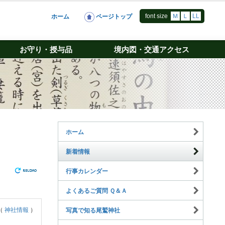
font size
Ｍ
Ｌ
LL
ホーム
ページトップ
お守り・授与品
境内図・交通アクセス
ホーム
新着情報
行事カレンダー
よくあるご質問 Ｑ＆Ａ
（
神社情報
）
写真で知る尾鷲神社