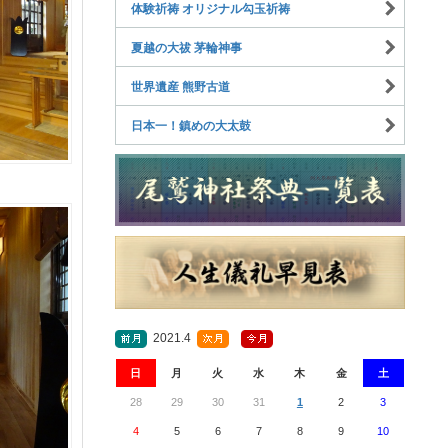
体験祈祷 オリジナル勾玉祈祷
夏越の大祓 茅輪神事
世界遺産 熊野古道
日本一！鎮めの大太鼓
2021.4
日
月
火
水
木
金
土
28
29
30
31
1
2
3
4
5
6
7
8
9
10