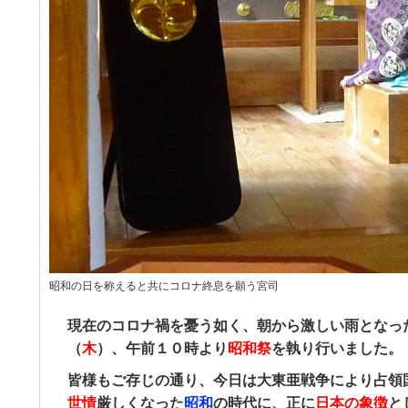
昭和の日を称えると共にコロナ終息を願う宮司
現在のコロナ禍を憂う如く、朝から激しい雨となっ
（
木
）、午前１０時より
昭和祭
を執り行いました。
皆様もご存じの通り、今日は大東亜戦争により占領
世情
厳しくなった
昭和
の時代に、正に
日本の象徴
と