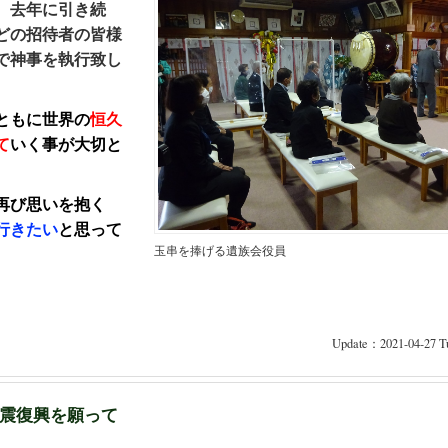
、
去年に引き続
どの招待者の皆様
で
神事
を執行致し
ともに
世界の
恒久
て
いく
事
が大切と
再び思いを抱く
行きたい
と思って
玉串を捧げる遺族会役員
Update：2021-04-27 Tu
震復興を願って