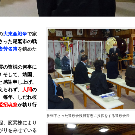
の
大東亜戦争
で家
さった尾鷲市の戦
者芳名簿
を鎮めた
霊
の皆様の何事に
！そして、靖国、
と感謝申し上げ、
えられず、
人間
の
、
毎年、しだれ桜
鷲招魂祭
が執り行
参列下さった遺族会役員有志に挨拶をする遺族会長
程、変異株により
がりをみせている