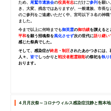
ため、
尾鷲市遺族会
の
役員有志
にだけご
参列
を願い
き、
大変、残念ではありますが、
一般遺族、市長な
のご
参列
を
ご遠慮
いただく中、宮司以下３名の神職
ました。
今まで以上に何時までも
御英霊
の
御功績
を讃える
と
平和
を願う
招魂祭を
風化させず
次の世代に
語り継い
感じた祭典でした。
そして、感染症が
終息
・
制圧
されたあかつきには、
人々、
皆で
しっかりと
戦没者慰霊顕彰
の祭祀を
執り
おります。
４月月次祭～コロナウィルス感染症沈静と熊本地