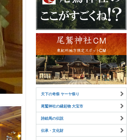
天下の奇祭 ヤーヤ祭り
尾鷲神社の縁起物 大宝市
詩絵馬の伝説
伝承・文化財