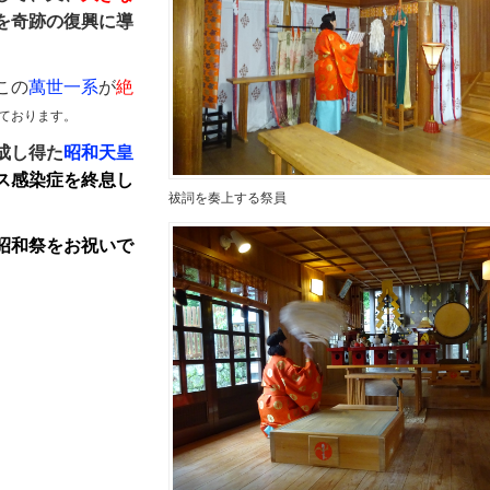
を奇跡の復興に導
この
萬世一系
が
絶
ております。
成し得た
昭和天皇
ス感染症を終息し
祓詞を奏上する祭員
昭和祭をお祝いで