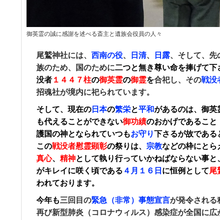
御英霊の誠に感謝を述べる斎主と遺族会役員の人々
尾鷲神社には、
西南の役
、
日清
、
日露
、そして、先
族のため、国のために
二つと無き尊い命を捧げて下
没者
１４４７柱
の
御英霊
の
御霊
を
合祀し、その
戦没
招魂社が境内に祀られています。
そして、現在の
日本
の
繁栄
と
平和
がある
のは
、
御英
も
代えることができない
御功績
のおかげ
であること
護国の神となられて
いつも
お守り
下さる
が故である
この
戦没者慰霊顕彰
の祭りは
、
宗教
などの枠にとら
真心
、
精神
として執り行っていかねばならない事と
がキレイに咲く頃である
４月１６日
に恒例として
尾
われております。
今年も
三回目の
緊急（非常）事態宣言
が発令される
再び
新型肺炎
（
コロナウィルス
）
感染症
が全国に広