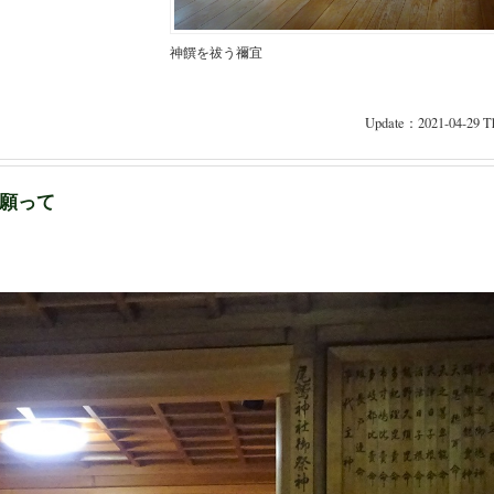
神饌を祓う禰宜
Update：2021-04-29 Th
願って