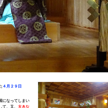
た
４月２９日
国になってしまい
して、又、
大きな