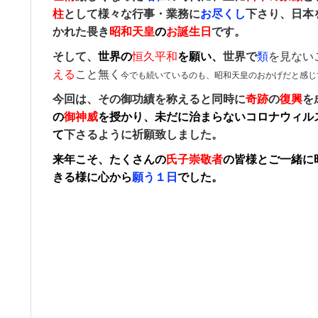
柱
として様々な行事・業務に
お尽くし
下さり、日本
かれた畏き
昭和天皇
の
お誕生日
です。
そして、
世界の
恒久平和
を願い、
世界で
類
を見ない
える
こと無く
今でも
続いて
いるのも、昭和天皇のおかげだと感じ
今回は、その御功績を称えると同時に
奇跡
の
復興
を
の
御神威
を授かり、未だに治まらないコロナウィル
て
下さるように祈願致しました。
来年こそ、たくさんの
氏子崇敬者󠄀
の皆様とご一緒に
きる様に心から
願う１日
でした。