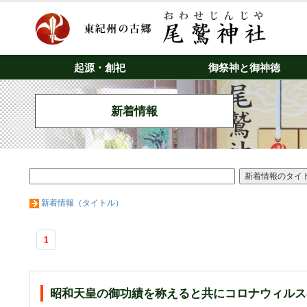
起源・創祀
御祭神と御神徳
新着情報
新着情報（タイトル）
1
昭和天皇の御功績を称えると共にコロナウィルス