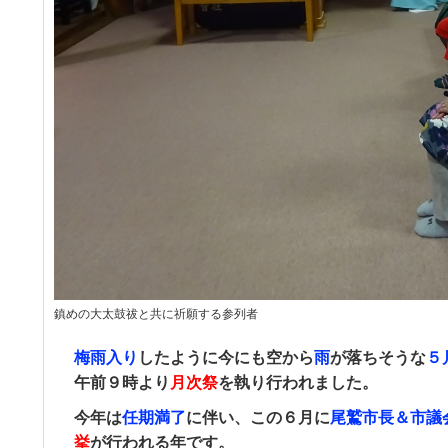
鎮めの大太鼓祓󠄀と共に祈願する参列者
梅雨入り
したように今にも空から
雨
が落ちそうな
５
午前９時より
月次祭
を執り行われました。
今年は
任期満了
に伴い、この６月に
尾鷲市長＆市議
挙
が行われる年です。