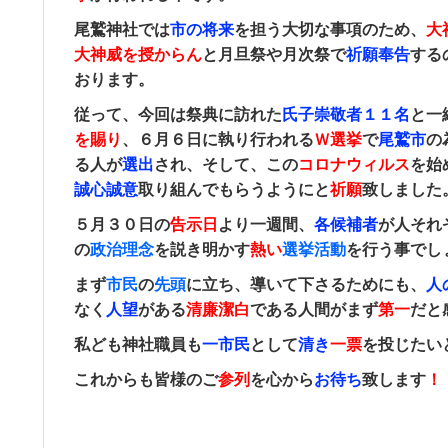
尾鷲神社では
市の将来
を担う大切な事項のため、
大
大神威を授からん
と月旦祭や月次祭で
祈願奉告
する
おります。
従って、今回は
祭典に訪れた
氏子崇敬者󠄀１１名
と一
を賜り
、
６月６日に執り行われる
Ｗ選挙
で
尾鷲市
の
る人が
選出
され、そして、この
コロナウィルス
を始
誠心誠意
取り組んでもらうようにと
祈願
致しました
５
月３０日の
告示日
より
一週間、
各候補者
が人それ
の
政治理念
を説き明かす
熱い
選挙活動
を行う事でし
まず
市民
の
先頭
に立ち、導いて下さるためにも、
人
なく
人望
がある
清廉潔白
である人間がまず
第一
だと
私ども神社職員も
一市民
として
清き
一票
を投じたい
これからも皆様のご
参列
を心から
お待ち
致します
！