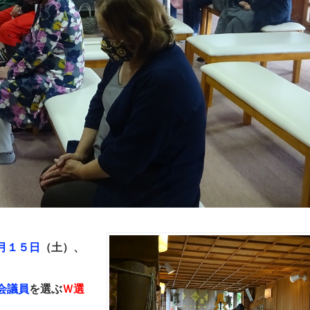
月１５日
（土）、
会議員
を選ぶ
Ｗ選