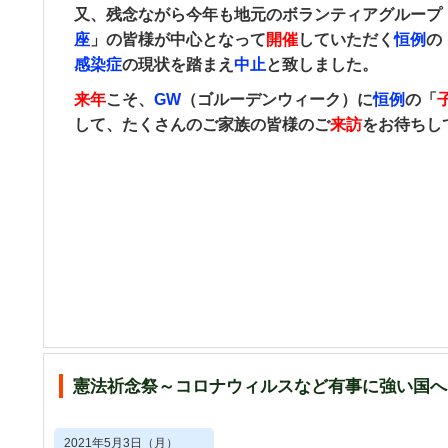
又、残念ながら今年も地元のボランティアグループ
座
」の皆様が中心となって
開催
していただく
恒例
の
感染症
の現状を踏まえ
中止
と致しました。
来年
こそ、
GW
（ゴルーデンウィーク）に
恒例
の「
して
、たくさんの
ご家族
の皆様のご
来訪
をお待ちし
憲法祈念祭～コロナウィルスなど有事に強い国へ
2021年5月3日（月）