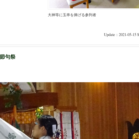
大神等に玉串を捧げる参列者
Update：2021-05-15 S
節句祭