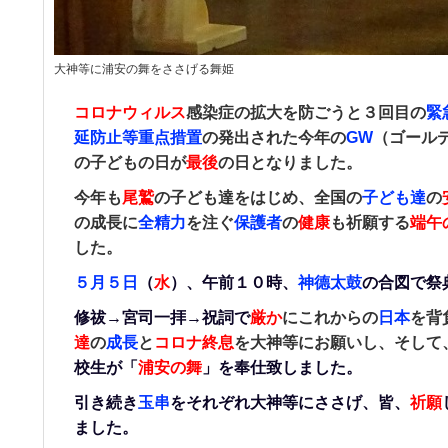
大神等に浦安の舞をささげる舞姫
コロナウィルス
感染症の拡大を防ごうと３回目の
緊
延防止等重点措置
の発出された今年の
GW
（ゴール
の子どもの日が
最後
の日となりました。
今年も
尾鷲
の子ども達をはじめ、全国の
子ども達
の
の成長に
全精力
を注ぐ
保護者
の
健康
も祈願する
端午
した。
５月５日
（
水
）、午前１０時、
神德太鼓
の合図で祭
修祓→宮司一拝→祝詞で
厳か
にこれからの
日本
を背
達
の
成長
と
コロナ終息
を大神等にお願いし、そして
校生が「
浦安の舞
」を奉仕致しました。
引き続き
玉串
をそれぞれ大神等にささげ、皆、
祈願
ました。