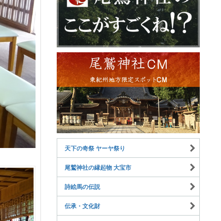
天下の奇祭 ヤーヤ祭り
尾鷲神社の縁起物 大宝市
詩絵馬の伝説
伝承・文化財