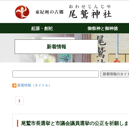
起源・創祀
御祭神と御神徳
新着情報
新着情報（タイトル）
1
尾鷲市長選挙と市議会議員選挙の公正を祈願しま