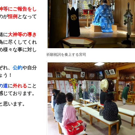
神等にご報告をし
のが
恒例
となって
緒に
大神等の導き
為に尽くしてくれ
め様々な事に対し
祈願祝詞を奏上する宮司
。
ぞれ、
公約
や自分
ょう！
の道
に
外れる
こと
感じております。
と思います。