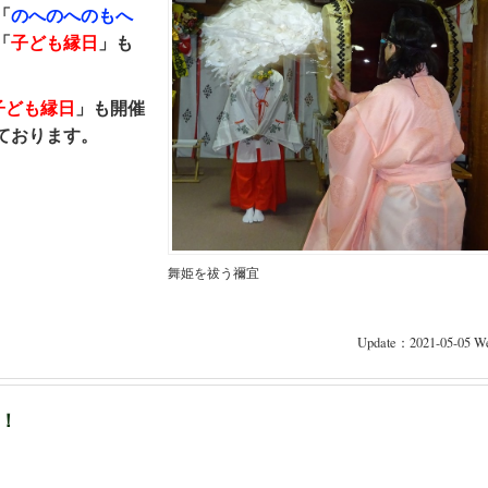
「
のへのへのもへ
「
子ども縁日
」も
子ども縁日
」も
開催
ております。
舞姫を祓う禰宜
Update：2021-05-05 We
！