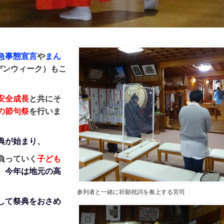
急事態宣言
や
まん
デンウィーク）もこ
安全成長
と共にそ
の節句祭
を行いま
典が始まり、
負っていく
子ども
、
今年は地元の高
参列者と一緒に祈願祝詞を奏上する宮司
して祭典をおさめ