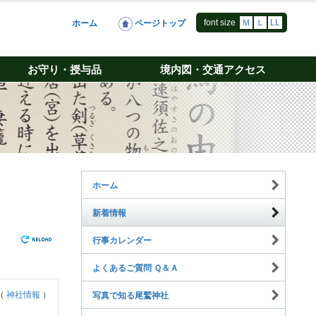
font size
Ｍ
Ｌ
LL
ホーム
ページトップ
お守り・授与品
境内図・交通アクセス
ホーム
新着情報
行事カレンダー
よくあるご質問 Ｑ＆Ａ
（
神社情報
）
写真で知る尾鷲神社