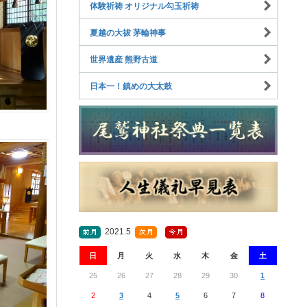
体験祈祷 オリジナル勾玉祈祷
夏越の大祓 茅輪神事
世界遺産 熊野古道
日本一！鎮めの大太鼓
2021.5
日
月
火
水
木
金
土
25
26
27
28
29
30
1
2
3
4
5
6
7
8