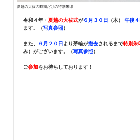
夏越の大祓の時期だけの特別朱印
令和４年・
夏越の大祓式
が
６月３０日
（木）
午後４
ます。（
写真参照
）
また、
６月２０日
より茅輪が
撤去
されるまで
特別朱
み）がございます。（
写真参照
）
ご
参加
をお待ちしております！