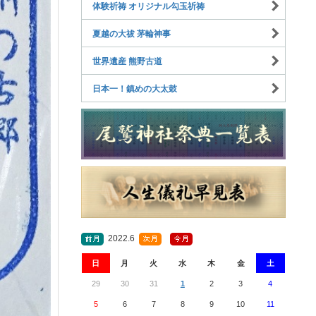
体験祈祷 オリジナル勾玉祈祷
夏越の大祓 茅輪神事
世界遺産 熊野古道
日本一！鎮めの大太鼓
2022.6
日
月
火
水
木
金
土
29
30
31
1
2
3
4
5
6
7
8
9
10
11