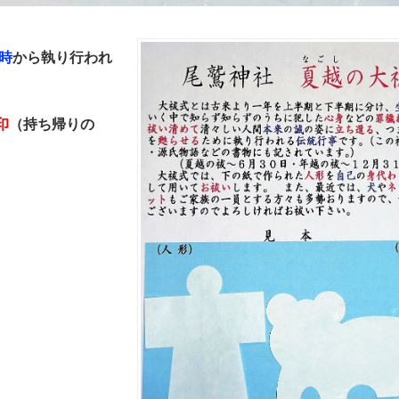
時
から執り行われ
印
（持ち帰りの