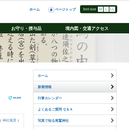
font size
Ｍ
Ｌ
LL
ホーム
ページトップ
お守り・授与品
境内図・交通アクセス
ホーム
新着情報
行事カレンダー
よくあるご質問 Ｑ＆Ａ
（
神社風景
）
写真で知る尾鷲神社