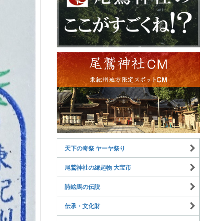
天下の奇祭 ヤーヤ祭り
尾鷲神社の縁起物 大宝市
詩絵馬の伝説
伝承・文化財