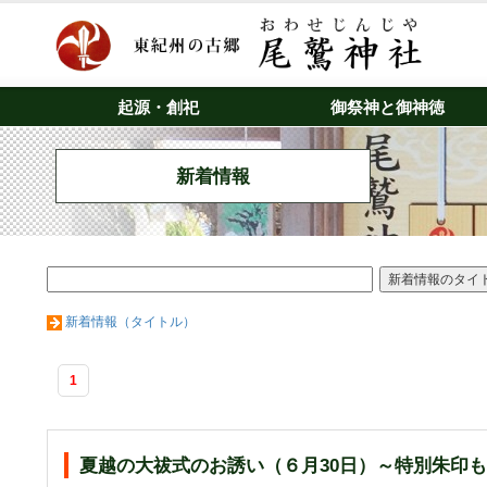
起源・創祀
御祭神と御神徳
新着情報
新着情報（タイトル）
1
夏越の大祓式のお誘い（６月30日）～特別朱印