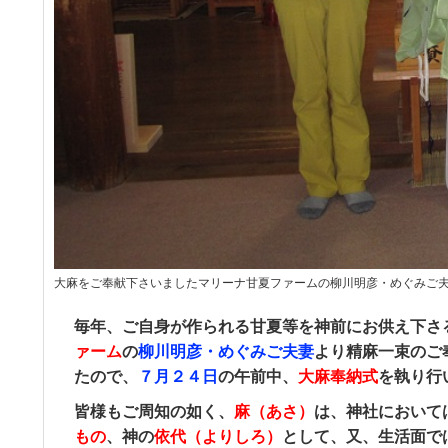
大麻をご奉献下さいましたマリーナ甘夏ファームの柳川明彦・めぐみご
毎年、ご自身が作られる甘夏等を神前にお供え下さ
ァーム
の
柳川明彦・めぐみご夫妻
より精麻一束のご
たので、
７月２４日
の午前中、
大麻奉納式
を執り行
皆様もご周知の如く、
麻（あさ）
は、神社において
もの
、神の
依代（よりしろ）
として、又、生活面で