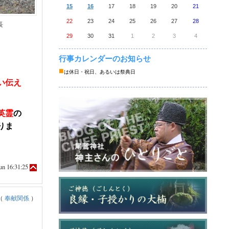
15
16
17
18
19
20
21
22
23
24
25
26
27
28
長
29
30
31
1
2
3
4
行事カレンダーのお知らせ
■
は休日・祝日、あるいは祭典日
い伝え
英霊
の
りま
n 16:31:25
（
奉献関係
）