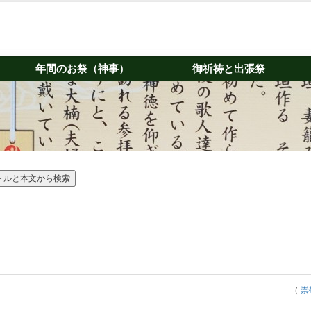
年間のお祭（神事）
御祈祷と出張祭
（
崇