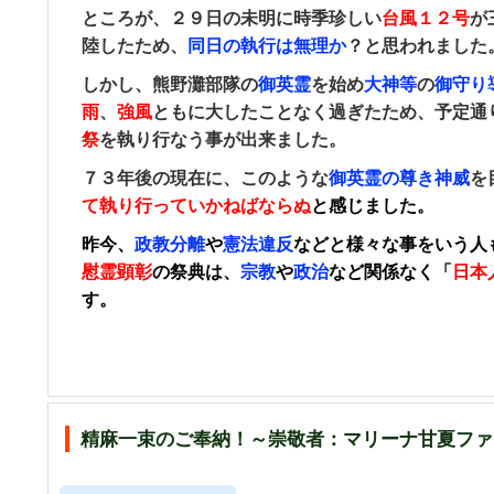
ところが、２９日の
未明に時季珍しい
台風１２号
が
陸したため、
同日の執行は無理か
？と思われました
しかし、熊野灘部隊の
御英霊
を始め
大神等
の
御守り
雨
、
強風
ともに大したことなく過ぎたため、予定通
祭
を執り行なう事が出来ました。
７３年後の現在に、このような
御英霊の尊き神威
を
て執り行っていかねばならぬ
と
感じました。
昨今、
政教分離
や
憲法違反
などと様々な事をいう人
慰霊顕彰
の祭典は、
宗教
や
政治
など関係なく「
日本
す。
精麻一束のご奉納！～崇敬者：マリーナ甘夏ファ