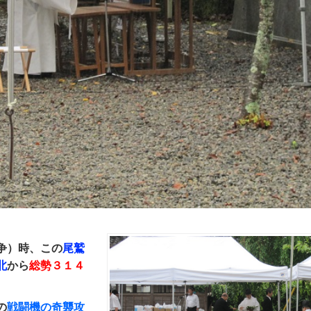
争）時、この
尾鷲
北
から
総勢３１４
の
戦闘機の奇襲攻