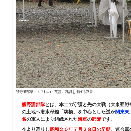
熊野灘部隊１４７柱のご英霊に祝詞を捧げる宮司
熊野灘部隊
と
は、本土の守護と先の大戦（大東亜戦
の土地へ潜水母艦「駒橋」を中心とした遥か
関東東
名
の軍人により組織された
海軍
の
部隊
です。
今より遡りし
昭和２０年７月２８日の早朝
、連合軍