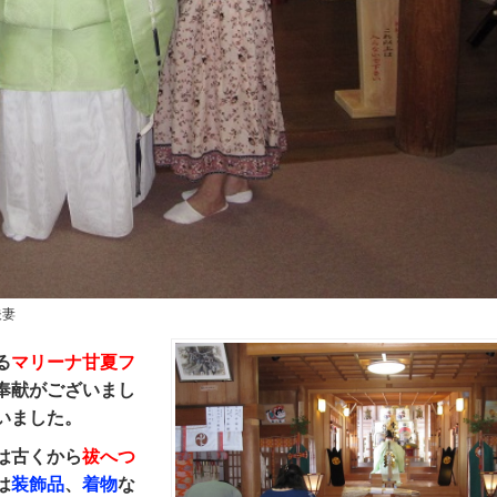
夫妻
る
マリーナ甘夏フ
奉献がございまし
いました。
は古くから
祓へつ
は
装飾品
、
着物
な