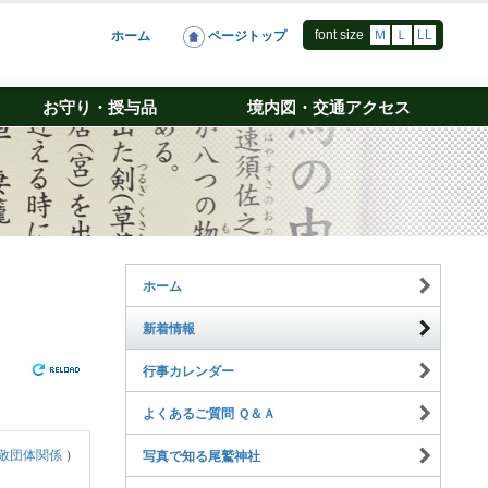
font size
Ｍ
Ｌ
LL
ホーム
ページトップ
お守り・授与品
境内図・交通アクセス
ホーム
新着情報
行事カレンダー
よくあるご質問 Ｑ＆Ａ
敬団体関係
）
写真で知る尾鷲神社