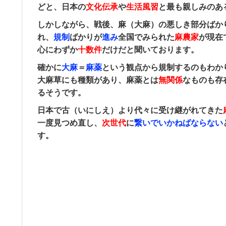
どと、日本の
文化伝承
や
生活風習
と最も親しみのあ
しかしながら、戦後、麻（大麻）の悪しき部分ばか
れ、
規制
ばかりが
進み
全国でみられた
麻農家
が現在
心にわずか
十数件
だけだと聞いております。
確かに
大麻
＝
麻薬
という観点から規制するのもわか
大麻草にも種類があり、麻薬とは
無関係
なものも存
るそうです。
日本で古（いにしえ）より代々に受け継がれてきた
一度見つめ直し、
次世代
に
繋いでいかねばならない
す。