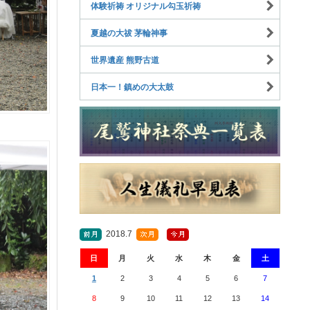
体験祈祷 オリジナル勾玉祈祷
夏越の大祓 茅輪神事
世界遺産 熊野古道
日本一！鎮めの大太鼓
2018.7
日
月
火
水
木
金
土
1
2
3
4
5
6
7
8
9
10
11
12
13
14