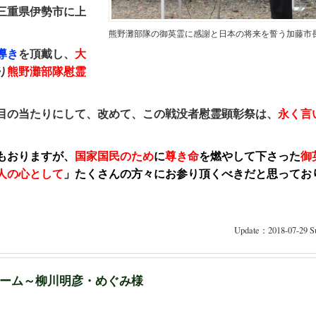
三重県伊勢市に上
。
熊野灘部隊の御英霊に感謝と日本の将来を誓う加藤市
導き
を頂戴し、
大
り
熊野灘部隊慰霊
目の当たりにして、改めて、この戦没者慰霊顕彰祭は、
永く言
もおりますが、
国家国民のため
に
尊き命
を燃やして下さった
御
人の心として
」たくさんの方々にお参り頂くべきだと思ってお
Update：2018-07-29 Su
ーム～柳川明彦・めぐみ様