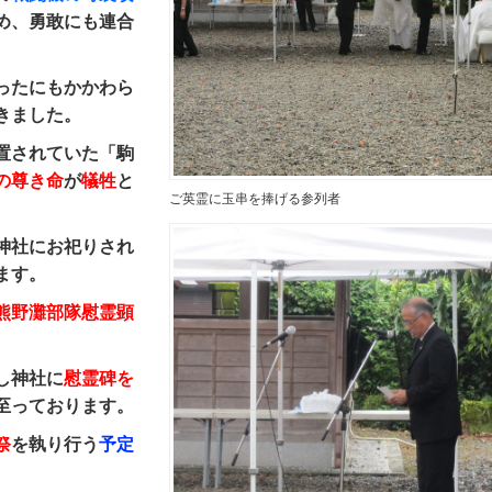
め、勇敢にも連合
ったにもかかわら
きました。
置されていた「駒
の尊き命
が
犠牲
と
ご英霊に玉串を捧げる参列者
神社にお祀りされ
ます。
熊野灘部隊慰霊顕
し神社に
慰霊碑を
至っております。
祭
を執り行う
予定