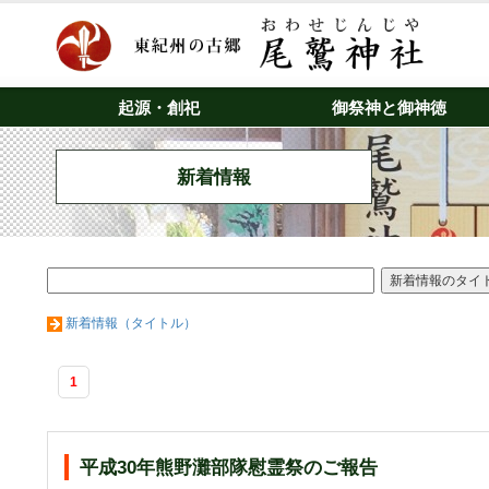
起源・創祀
御祭神と御神徳
新着情報
新着情報（タイトル）
1
平成30年熊野灘部隊慰霊祭のご報告