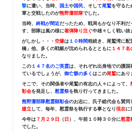
撃
に遭い、
当時、
国土
や
国民
、そして
尾鷲
を守るた
軍と交戦したのが
熊野灘部隊
でした。
当時、
終戦が間近
だったため、
戦局もかなり不利だ
す、部隊は嵐の様に
着弾降り注ぐ
中雄々しく戦い抜
がしかし・・・
空爆
は
１０時間
程続き、
尾鷲湾に配
橋」他、多くの戦艇が沈められるとともに
１４７名
なりました。
この
１４７名のご英霊
は、それぞれ出身地での護国
ているでしょうが、
御亡骸の多く
はこの
尾鷲
にあり
そこで、その関係者や尾鷲の有志の人々によって、
彰会
を発足し、
慰霊祭
を執り行ってきました。
熊野灘部隊慰霊顕彰会
のお志に、氏子総代会も賛同
建立
して、毎年、慰霊祭を執行する事となり
現在
に
今年は
７月２９日
（
日
）、
午前１０時３０分に
慰霊
でした。