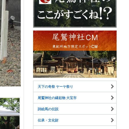
天下の奇祭 ヤーヤ祭り
尾鷲神社の縁起物 大宝市
詩絵馬の伝説
伝承・文化財