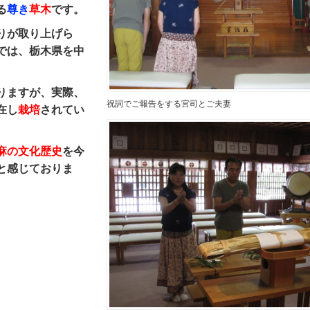
る
尊き
草木
です。
りが取り上げら
では、栃木県を中
りますが、実際、
祝詞でご報告をする宮司とご夫妻
在し
栽培
されてい
麻の文化歴史
を今
と感じておりま